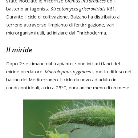
state inoculate le micorrize
Glomus intraradices
ed il
batterio antagonista
Streptomyces griseroviridis
K61.
Durante il ciclo di coltivazione, Balzano ha distribuito al
terreno attraverso l’impianto di fertirrigazione, vari
microrganismi utili, ad iniziare dal Thrichoderma.
Il miride
Dopo 2 settimane dal trapianto, sono iniziati i lanci del
miride predatore:
Macrolophus pygmaeus
, molto diffuso nel
bacino del Mediterraneo. Il ciclo da uovo ad adulto in
condizioni ideali, a circa 25°C, dura anche meno di un mese.