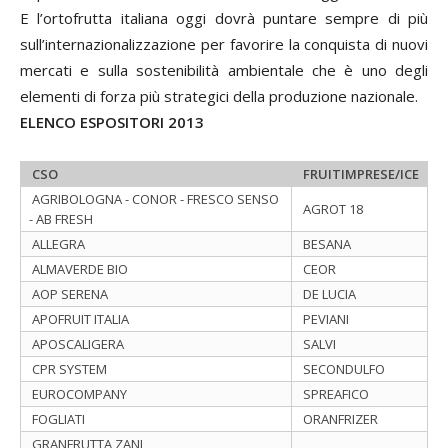
E l’ortofrutta italiana oggi dovrà puntare sempre di più
sull’internazionalizzazione per favorire la conquista di nuovi
mercati e sulla sostenibilità ambientale che è uno degli
elementi di forza più strategici della produzione nazionale.
ELENCO ESPOSITORI 2013
CSO
FRUITIMPRESE/ICE
AGRIBOLOGNA - CONOR - FRESCO SENSO
AGROT 18
- AB FRESH
ALLEGRA
BESANA
ALMAVERDE BIO
CEOR
AOP SERENA
DE LUCIA
APOFRUIT ITALIA
PEVIANI
APOSCALIGERA
SALVI
CPR SYSTEM
SECONDULFO
EUROCOMPANY
SPREAFICO
FOGLIATI
ORANFRIZER
GRANFRUTTA ZANI