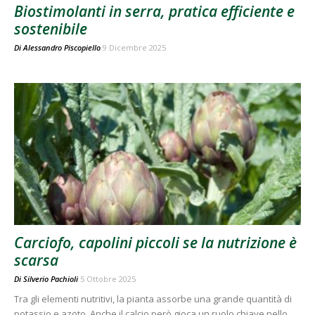
Biostimolanti in serra, pratica efficiente e
sostenibile
Di
Alessandro Piscopiello
9 Dicembre 2025
Carciofo, capolini piccoli se la nutrizione è
scarsa
Di
Silverio Pachioli
5 Ottobre 2025
Tra gli elementi nutritivi, la pianta assorbe una grande quantità di
potassio e azoto. Anche il calcio però gioca un ruolo chiave nello