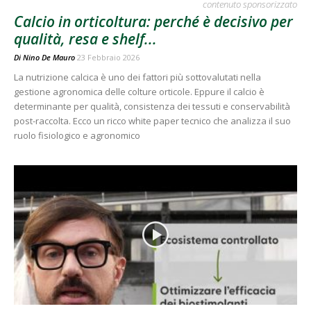
contenuto sponsorizzato
Calcio in orticoltura: perché è decisivo per
qualità, resa e shelf...
Di
Nino De Mauro
23 Febbraio 2026
La nutrizione calcica è uno dei fattori più sottovalutati nella
gestione agronomica delle colture orticole. Eppure il calcio è
determinante per qualità, consistenza dei tessuti e conservabilità
post-raccolta. Ecco un ricco white paper tecnico che analizza il suo
ruolo fisiologico e agronomico