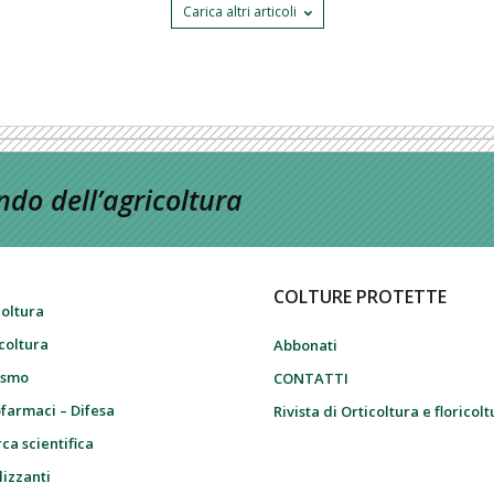
Carica altri articoli
do dell’agricoltura
COLTURE PROTETTE
coltura
icoltura
Abbonati
ismo
CONTATTI
farmaci – Difesa
Rivista di Orticoltura e floricol
ca scientifica
lizzanti