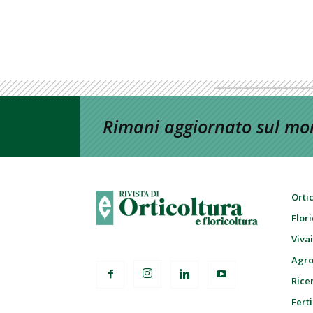
Rimani aggiornato sul mon
Orti
Flor
Viva
Agro
Ricer
Ferti