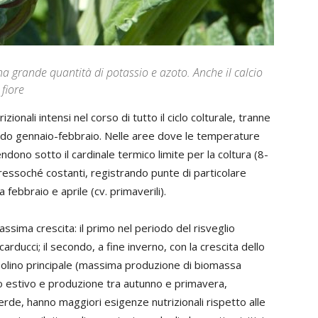
una grande quantità di potassio e azoto. Anche il calcio
 fiore
zionali intensi nel corso di tutto il ciclo colturale, tranne
odo gennaio-febbraio. Nelle aree dove le temperature
ndono sotto il cardinale termico limite per la coltura (8-
pressoché costanti, registrando punte di particolare
a febbraio e aprile (cv. primaverili).
assima crescita: il primo nel periodo del risveglio
arducci; il secondo, a fine inverno, con la crescita dello
capolino principale (massima produzione di biomassa
nto estivo e produzione tra autunno e primavera,
rde, hanno maggiori esigenze nutrizionali rispetto alle