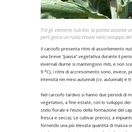
Tra gli elementi nutritivi, la pianta assorbe 
però gioca un ruolo chiave nello sviluppo del
Il carciofo presenta ritmi di assorbimento nutri
una breve “pausa” vegetativa durante il peri
invernali diurne si mantengono miti, e non sce
9 °C), i ritmi di accrescimento sono, invece, 
intensità nei mesi autunnali (cv. autunnali) e tr
Nel carciofo tardivo si hanno due periodi di m
vegetativo, a fine estate, con lo sviluppo dei c
stelo fiorale e l’inizio della formazione del 
fresca e secca). Le cultivar precoci, a impia
fornendo una più elevata quantità di massa ve