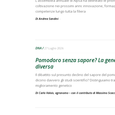
L'assemblea annuale di Aipsa ha delineato le prior
coltivazione nei prossimi anni: innovazione, forma
competenze lungo tutta la filiera
Di Andrea Sandini
-
DNA
27 Luglio 2026
Pomodoro senza sapore? La gene
diversa
Il dibattito sul presunto declino del sapore del po
dicono davvero gli studi scientifici? Distinguiamo t
miglioramento genetico
Di Carlo Valois, agronomo – con il contributo di Massimo Scac