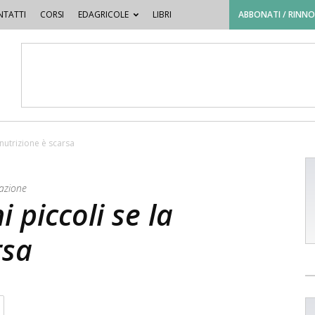
TATTI
CORSI
EDAGRICOLE
LIBRI
ABBONATI / RINN
 nutrizione è scarsa
gazione
i piccoli se la
rsa