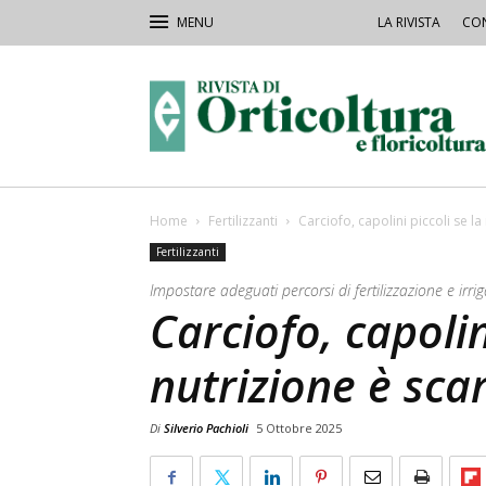
LA RIVISTA
CON
Rivista
Orticoltura
Home
Fertilizzanti
Carciofo, capolini piccoli se la
Fertilizzanti
Impostare adeguati percorsi di fertilizzazione e irri
Carciofo, capolin
nutrizione è sca
Di
Silverio Pachioli
5 Ottobre 2025