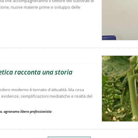
ità che accompagneranno il settore dei substrati di
zione, nuove materie prime e sviluppo delle
tica racconta una storia
modoro moderno è tornato d'attualità. Ma cosa
ra evidenze, semplificazioni mediatiche e realtà del
co, agronomo libero professionista
-