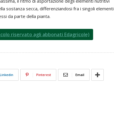
assima, il ritmo di asportazione degli elementi nutritivi
a sostanza secca, differenziandosi fra i singoli elementi
essi da parte della pianta.
icolo riservato agli abbonati Edagricole)
Linkedin
Pinterest
Email