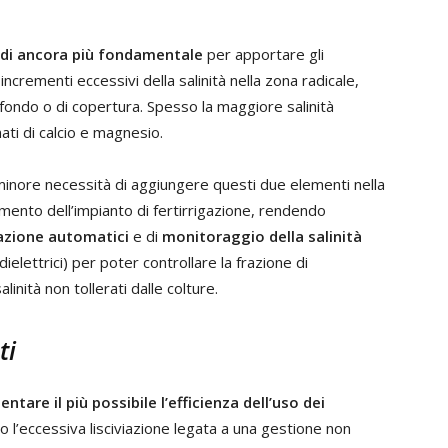
indi ancora più fondamentale
per apportare gli
incrementi eccessivi della salinità nella zona radicale,
i fondo o di copertura. Spesso la maggiore salinità
ati di calcio e magnesio.
inore necessità di aggiungere questi due elementi nella
amento dell’impianto di fertirrigazione, rendendo
cazione automatici
e di
monitoraggio della salinità
elettrici) per poter controllare la frazione di
linità non tollerati dalle colture.
ti
ntare il più possibile l’efficienza dell’uso dei
ono l’eccessiva lisciviazione legata a una gestione non