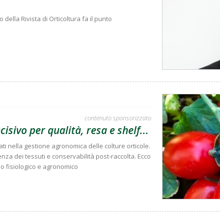
della Rivista di Orticoltura fa il punto
contenuto sponsorizzato
cisivo per qualità, resa e shelf...
tati nella gestione agronomica delle colture orticole.
enza dei tessuti e conservabilità post-raccolta. Ecco
lo fisiologico e agronomico