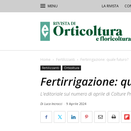
LA RIVISTA
CON
Rivista
Orticoltura
Home
Fertilizzanti
Fertirrigazione: quale futuro?
Fertilizzanti
Orticoltura
Fertirrigazione: q
L'editoriale sul numero di aprile di Colture P
Di Luca Incrocci
-
9 Aprile 2024