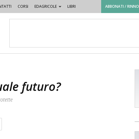
TATTI
CORSI
EDAGRICOLE
LIBRI
ABBONATI / RINN
uale futuro?
rotette