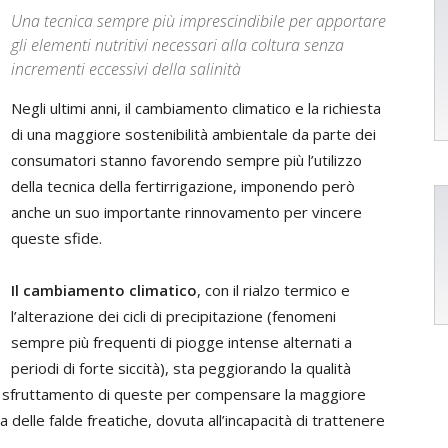
Una tecnica sempre più imprescindibile per apportare
gli elementi nutritivi necessari alla coltura senza
incrementi eccessivi della salinità
Negli ultimi anni, il cambiamento climatico e la richiesta
di una maggiore sostenibilità ambientale da parte dei
consumatori stanno favorendo sempre più l’utilizzo
della tecnica della fertirrigazione, imponendo però
anche un suo importante rinnovamento per vincere
queste sfide.
Il cambiamento climatico
, con il rialzo termico e
l’alterazione dei cicli di precipitazione (fenomeni
sempre più frequenti di piogge intense alternati a
periodi di forte siccità), sta peggiorando la qualità
re sfruttamento di queste per compensare la maggiore
 delle falde freatiche, dovuta all’incapacità di trattenere