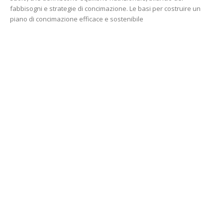
fabbisogni e strategie di concimazione. Le basi per costruire un
piano di concimazione efficace e sostenibile
contenuto sponsorizzato
Iride, il peperone giallo che convince i
produttori
Di
Nino De Mauro
9 Dicembre 2025
Esasem lancia il peperone mezzo lungo giallo Iride F1: produttività
costante, frutti uniformi, ottima allegagione e resistenze genetiche