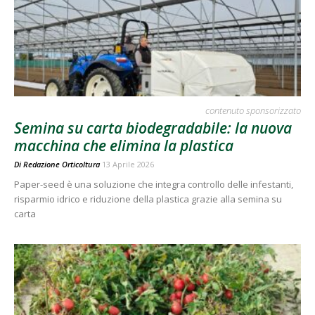
contenuto sponsorizzato
Semina su carta biodegradabile: la nuova
macchina che elimina la plastica
Di
Redazione Orticoltura
13 Aprile 2026
Paper-seed è una soluzione che integra controllo delle infestanti,
risparmio idrico e riduzione della plastica grazie alla semina su
carta