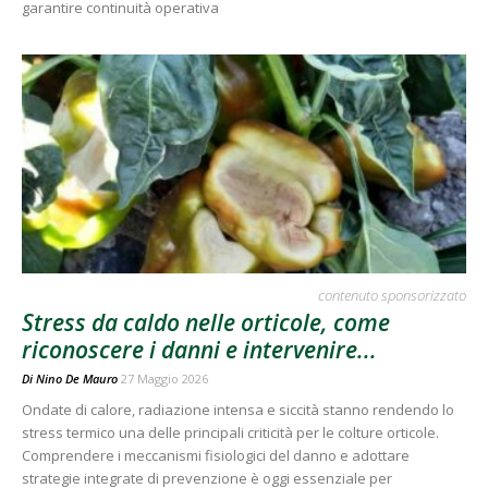
garantire continuità operativa
contenuto sponsorizzato
Stress da caldo nelle orticole, come
riconoscere i danni e intervenire...
Di
Nino De Mauro
27 Maggio 2026
Ondate di calore, radiazione intensa e siccità stanno rendendo lo
stress termico una delle principali criticità per le colture orticole.
Comprendere i meccanismi fisiologici del danno e adottare
strategie integrate di prevenzione è oggi essenziale per