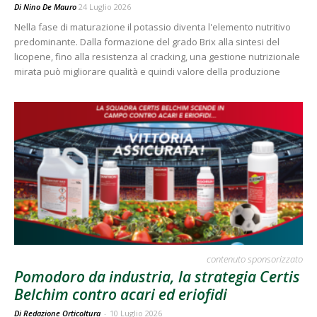
Di
Nino De Mauro
24 Luglio 2026
Nella fase di maturazione il potassio diventa l'elemento nutritivo
predominante. Dalla formazione del grado Brix alla sintesi del
licopene, fino alla resistenza al cracking, una gestione nutrizionale
mirata può migliorare qualità e quindi valore della produzione
contenuto sponsorizzato
Pomodoro da industria, la strategia Certis
Belchim contro acari ed eriofidi
Di Redazione Orticoltura
-
10 Luglio 2026