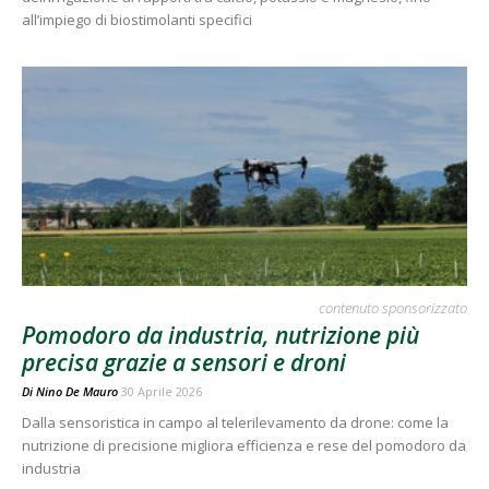
all’impiego di biostimolanti specifici
contenuto sponsorizzato
Pomodoro da industria, nutrizione più
precisa grazie a sensori e droni
Di
Nino De Mauro
30 Aprile 2026
Dalla sensoristica in campo al telerilevamento da drone: come la
nutrizione di precisione migliora efficienza e rese del pomodoro da
industria