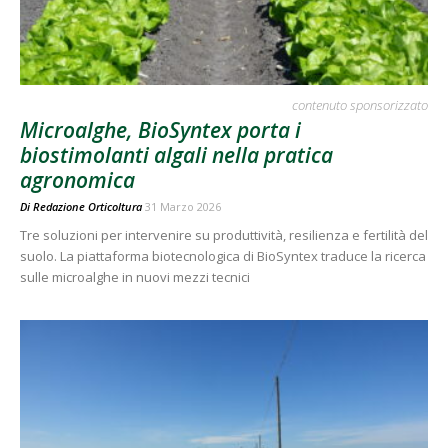
contenuto sponsorizzato
Microalghe, BioSyntex porta i
biostimolanti algali nella pratica
agronomica
Di
Redazione Orticoltura
31 Marzo 2026
Tre soluzioni per intervenire su produttività, resilienza e fertilità del
suolo. La piattaforma biotecnologica di BioSyntex traduce la ricerca
sulle microalghe in nuovi mezzi tecnici