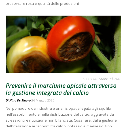
preservare resa e qualità delle produzioni
contenuto sponsorizzato
Prevenire il marciume apicale attraverso
la gestione integrata del calcio
Di
Nino De Mauro
26 Maggio 2026
Nel pomodoro da industria è una fisiopatia legata agli squilibri
nell’assorbimento e nella distribuzione del calcio, aggravata da
stress idrici e nutrizione non bilanciata. Cosa fare, dalla gestione
dell’irrigazione ai rapporti tra calcio, potassio e magnesio, fino