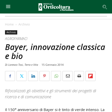
Home
Archivio
Archivio
AGROFARMACI
Bayer, innovazione classica
e bio
Di Lorenzo Tosi, Terra e Vita
-
15 Gennaio 2014
Rifocalizzati gli obiettivi e gli strumenti dei progetti di
ricerca e di comunicazione
Il 150° anniversario di Bayer si è tinto di verde intenso. La