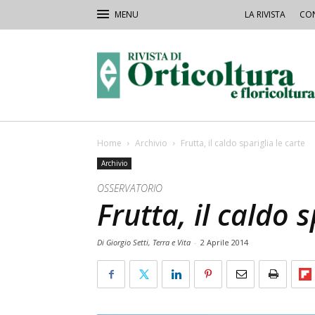
LA RIVISTA
CON
Rivista
Orticoltura
Home
Archivio
Frutta, il caldo spariglia le carte
Archivio
OSSERVATORIO
Frutta, il caldo s
Di Giorgio Setti, Terra e Vita
-
2 Aprile 2014