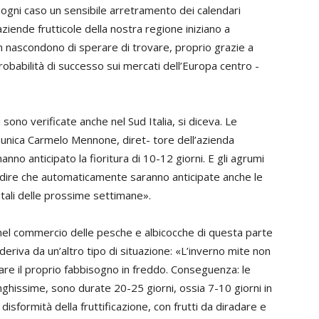
In ogni caso un sensibile arretramento dei calendari
e aziende frutticole della nostra regione iniziano a
n nascondono di sperare di trovare, proprio grazie a
probabilità di successo sui mercati dell’Europa centro -
sono verificate anche nel Sud Italia, si diceva. Le
munica
Carmelo Mennone
, diret- tore dell’azienda
no anticipato la fioritura di 10-12 giorni. E gli agrumi
 dire che automaticamente saranno anticipate anche le
tali delle prossime settimane».
 nel commercio delle pesche e albicocche di questa parte
 deriva da un’altro tipo di situazione: «L’inverno mite non
re il proprio fabbisogno in freddo. Conseguenza: le
unghissime, sono durate 20-25 giorni, ossia 7-10 giorni in
formità della fruttificazione, con frutti da diradare e