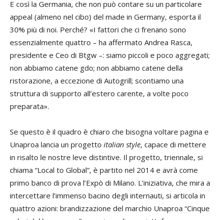
E così la Germania, che non può contare su un particolare
appeal (almeno nel cibo) del made in Germany, esporta il
30% più di noi. Perché? «I fattori che ci frenano sono
essenzialmente quattro – ha affermato
Andrea Rasca,
presidente e Ceo di Btgw –: siamo piccoli e poco aggregati;
non abbiamo catene gdo; non abbiamo catene della
ristorazione, a eccezione di Autogrill; scontiamo una
struttura di supporto all’estero carente, a volte poco
preparata».
Se questo è il quadro è chiaro che bisogna voltare pagina e
Unaproa lancia un progetto
italian style
, capace di mettere
in risalto le nostre leve distintive. Il progetto, triennale, si
chiama “Local to Global”, è partito nel 2014 e avrà come
primo banco di prova l’Expò di Milano. L’iniziativa, che mira a
intercettare l’immenso bacino degli internauti, si articola in
quattro azioni: brandizzazione del marchio Unaproa “Cinque