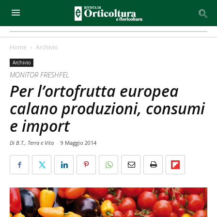
Home
Archivio
Archivio
MONITOR FRESHFEL
Per l’ortofrutta europea
calano produzioni, consumi
e import
Di B.T., Terra e Vita
-
9 Maggio 2014