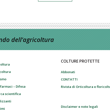
do dell’agricoltura
COLTURE PROTETTE
coltura
icoltura
Abbonati
ismo
CONTATTI
farmaci – Difesa
Rivista di Orticoltura e floricol
ca scientifica
lizzanti
Disclaimer e note legali
imi