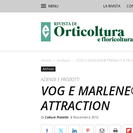
LA RIVISTA
CON
Rivista
Orticoltura
Home
Archivio
VOG E MARLENE® PREMIATI A FR
Archivio
AZIENDE E PRODOTTI
VOG E MARLENE®
ATTRACTION
Di
Colture Protette
8 Novembre 2012