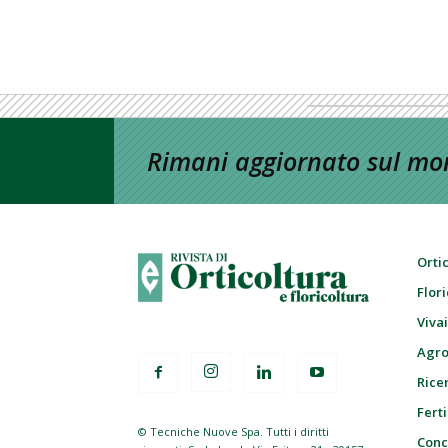
Rimani aggiornato sul mon
Orti
Flor
Viva
Agro
Ricer
Ferti
© Tecniche Nuove Spa. Tutti i diritti
Conc