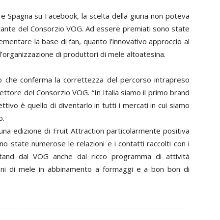
a e Spagna su Facebook, la scelta della giuria non poteva
rtante del Consorzio VOG. Ad essere premiati sono state
ementare la base di fan, quanto l’innovativo approccio al
l’organizzazione di produttori di mele altoatesina.
io che conferma la correttezza del percorso intrapreso
ettore del Consorzio VOG. “In Italia siamo il primo brand
ttivo è quello di diventarlo in tutti i mercati in cui siamo
o.
una edizione di Fruit Attraction particolarmente positiva
ono state numerose le relazioni e i contatti raccolti con i
o stand dal VOG anche dal ricco programma di attività
oni di mele in abbinamento a formaggi e a bon bon di