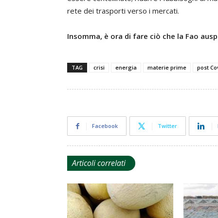
rete dei trasporti verso i mercati.
Insomma, è ora di fare ciò che la Fao ausp
TAG
crisi
energia
materie prime
post Co
Facebook
Twitter
Articoli correlati