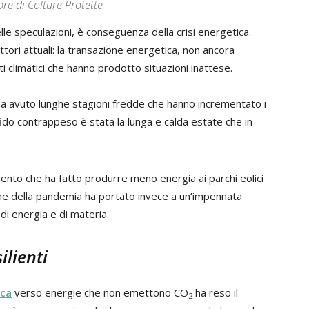
re di Colture Protette
elle speculazioni, è conseguenza della crisi energetica.
tori attuali: la transazione energetica, non ancora
ti climatici che hanno prodotto situazioni inattese.
o ha avuto lunghe stagioni fredde che hanno incrementato i
ido contrappeso è stata la lunga e calda estate che in
vento che ha fatto produrre meno energia ai parchi eolici
ine della pandemia ha portato invece a un’impennata
 di energia e di materia.
ilienti
ica
verso energie che non emettono CO
ha reso il
2