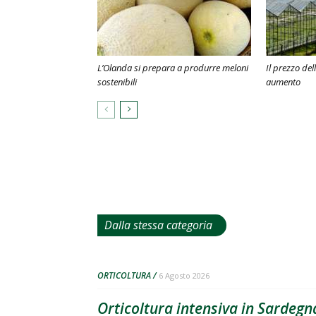
L’Olanda si prepara a produrre meloni
Il prezzo del
sostenibili
aumento
Dalla stessa categoria
ORTICOLTURA
6 Agosto 2026
Orticoltura intensiva in Sardegna