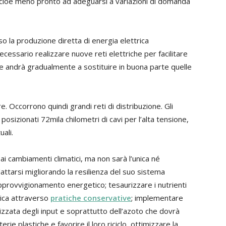
cioè meno pronto ad adeguarsi a variazioni di domanda
o la produzione diretta di energia elettrica
ecessario realizzare nuove reti elettriche per facilitare
he andrà gradualmente a sostituire in buona parte quelle
e. Occorrono quindi grandi reti di distribuzione. Gli
sizionati 72mila chilometri di cavi per l’alta tensione,
uali.
 ai cambiamenti climatici, ma non sarà l’unica né
ttarsi migliorando la resilienza del suo sistema
provvigionamento energetico; tesaurizzare i nutrienti
ica attraverso
pratiche conservative
; implementare
lizzata degli input e soprattutto dell’azoto che dovrà
rie plastiche e favorire il loro riciclo, ottimizzare la