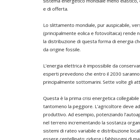
sistema energetico mondiale meno elastico, 
e di offerta.
Lo slittamento mondiale, pur auspicabile, vers
(principalmente eolica e fotovoltaica) rende n
la distribuzione di questa forma di energia c
da origine fossile.
L’energia elettrica è impossibile da conservar
esperti prevedono che entro il 2030 saranno po
principalmente sottomarini. Sette volte gli att
Questa è la prima crisi energetica collegabile
tantomeno la peggiore. L’agricoltore deve ada
produttivo. Ad esempio, potenziando l’autoap
nel terreno incrementando la sostanza organ
sistemi di rateo variabile e distribuzione loca
essere centellinato; ridurre i fabbisogni di mate