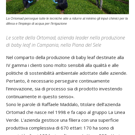
La Ortomad persegue tutte le tecniche atte a ridurre al minimo gli input chimici per la
difesa e l’impiego di acqua per l’irrigazione
Le scelte della Ortomad, azienda leader nella produzione
di baby leaf in Campania, nella Piana del Sele
Nel comparto della produzione di baby leaf destinate alla
IV gamma i clienti sono molto sensibili alla qualità e alle
politiche di sostenibilità ambientale adottate dalle aziende.
Pertanto, è necessario perseguire continuamente
l’innovazione, sia di processo sia di prodotto investendo
continuamente in questo senso».
Sono le parole di Raffaele Maddalo, titolare dell’azienda
Ortomad che nasce nel 1998 e fa capo al gruppo La Linea
Verde. L’azienda gestisce una filiera con una superficie
produttiva complessiva di 670 ettari: 170 ha sono di