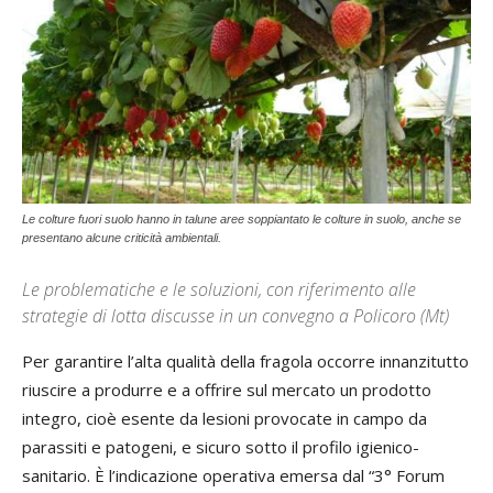
Le colture fuori suolo hanno in talune aree soppiantato le colture in suolo, anche se
presentano alcune criticità ambientali.
Le problematiche e le soluzioni, con riferimento alle
strategie di lotta discusse in un convegno a Policoro (Mt)
Per garantire l’alta qualità della fragola occorre innanzitutto
riuscire a produrre e a offrire sul mercato un prodotto
integro, cioè esente da lesioni provocate in campo da
parassiti e patogeni, e sicuro sotto il profilo igienico-
sanitario. È l’indicazione operativa emersa dal “3° Forum