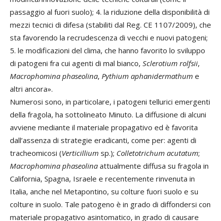
passaggio al fuori suolo); 4. la riduzione della disponibilità di
mezzi tecnici di difesa (stabiliti dal Reg. CE 1107/2009), che
sta favorendo la recrudescenza di vecchi e nuovi patogeni;
5. le modificazioni del clima, che hanno favorito lo sviluppo
di patogeni fra cui agenti di mal bianco,
Sclerotium rolfsii
,
Macrophomina phaseolina
,
Pythium aphanidermathum
e
altri ancora».
Numerosi sono, in particolare, i patogeni tellurici emergenti
della fragola, ha sottolineato Minuto. La diffusione di alcuni
avviene mediante il materiale propagativo ed è favorita
dall’assenza di strategie eradicanti, come per: agenti di
tracheomicosi (
Verticillium
sp.);
Colletotrichum acutatum
;
Macrophomina phaseolina
attualmente diffusa su fragola in
California, Spagna, Israele e recentemente rinvenuta in
Italia, anche nel Metapontino, su colture fuori suolo e su
colture in suolo. Tale patogeno è in grado di diffondersi con
materiale propagativo asintomatico, in grado di causare