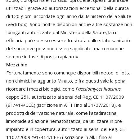
sodio, cloropicrina e 1,3 dicloropropene, questi ultimi due
utilizzabili grazie ad autorizzazioni eccezionali della durata
di 120 giorni accordate ogni anno dal Ministero della Salute
(vedi box). Sono inoltre disponibili anche altre sostanze non
fumiganti autorizzate dal Ministero della Salute, la cui
efficacia può spesso essere frustrata dallo stato sanitario
del suolo ove possono essere applicate, ma comunque
sempre in fase di post-trapianto».
Mezzi bio
Fortunatamente sono comunque disponibili metodi di lotta
non chimici, ha aggiunto Minuto, e fra questi vale la pena
ricordare i mezzi biologici, come
Paecilomyces lilacinus
ceppo 251, autorizzato ai sensi del Reg. CE 1107/2009
(91/414/CEE) (iscrizione in All. I Fino al 31/07/2018), e
prodotti di derivazione naturale, come l’azadiractina,
limonoide ad azione nematostatica, da utilizzare in pre-
impianto e in copertura, autorizzato ai sensi del Reg. CE
1107/2009 (91/414/CEE) (iscrizione in All. I fino al