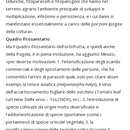
telluriche, fitoparassiti e fitopatogeni che hanno nel
terreno agrario l’ambiente principale di sviluppo e
moltiplicazione, infezione e persistenza, e i cui danni si
manifestano essenzialmente a carico delle porzioni ipogee
della coltura».
Quadro fitosanitario
Ma il quadro fitosanitario dell’ortofrutta, e quindi anche
della fragola, è in piena evoluzione, ha aggiunto Minuto,
«per diverse motivazioni: 1. l’intensificazione degli scambi
commerciali e degli spostamenti delle persone, che ha
consentito l’arrivo di parassiti quali, solo per citare alcuni
esempi, la cimice asiatica (
Halyomorpha halys
), il virus
dell’accartocciamento fogliare dello zucchino (Tomato leaf
curl New Delhi virus – ToLCNDV), ecc.; 2. l’introduzione di
specie coltivate da origini molto diversificate e
l’addomesticazione di specie spontanee (come i
portainnesti di specie orticole vegetali); 3. la
modifica/innovazione delle tecniche colturali (come il