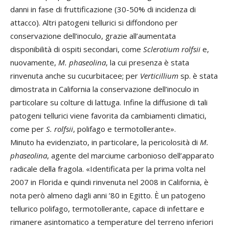
danni in fase di fruttificazione (30-50% di incidenza di
attacco). Altri patogeni tellurici si diffondono per
conservazione dell’inoculo, grazie all’aumentata
disponibilità di ospiti secondari, come
Sclerotium rolfsii
e,
nuovamente,
M. phaseolina
, la cui presenza è stata
rinvenuta anche su cucurbitacee; per
Verticillium
sp. è stata
dimostrata in California la conservazione dell’inoculo in
particolare su colture di lattuga. Infine la diffusione di tali
patogeni tellurici viene favorita da cambiamenti climatici,
come per
S. rolfsii
, polifago e termotollerante».
Minuto ha evidenziato, in particolare, la pericolosità di
M.
phaseolina
, agente del marciume carbonioso dell’apparato
radicale della fragola. «Identificata per la prima volta nel
2007 in Florida e quindi rinvenuta nel 2008 in California, è
nota però almeno dagli anni ’80 in Egitto. È un patogeno
tellurico polifago, termotollerante, capace di infettare e
rimanere asintomatico a temperature del terreno inferiori