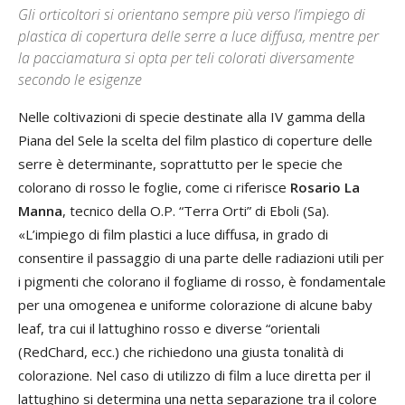
Gli orticoltori si orientano sempre più verso l’impiego di
plastica di copertura delle serre a luce diffusa, mentre per
la pacciamatura si opta per teli colorati diversamente
secondo le esigenze
Nelle coltivazioni di specie destinate alla IV gamma della
Piana del Sele la scelta del film plastico di coperture delle
serre è determinante, soprattutto per le specie che
colorano di rosso le foglie, come ci riferisce
Rosario La
Manna
, tecnico della O.P. “Terra Orti” di Eboli (Sa).
«L’impiego di film plastici a luce diffusa, in grado di
consentire il passaggio di una parte delle radiazioni utili per
i pigmenti che colorano il fogliame di rosso, è fondamentale
per una omogenea e uniforme colorazione di alcune baby
leaf, tra cui il lattughino rosso e diverse “orientali
(RedChard, ecc.) che richiedono una giusta tonalità di
colorazione. Nel caso di utilizzo di film a luce diretta per il
lattughino si determina una netta separazione tra il colore