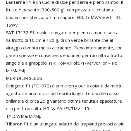
Lanterna F1
è un Cuore di Bue per serra e pieno campo. Il
frutto è pesante (300-500 g), con pezzatura costante,
buona consistenza, ottimo sapore. HR: ToMV/Va/Vd – IR:
TSWV.
SAT 17132 F1
, ovale-allungato per pieno campo e serra,
ha frutto di 10 cm e 120 g, di un verde brillante che al
viraggio diventa molto attraente. Pieno internamente, con
pareti spesse e consistenti, è idoneo per raccolta a frutto
singolo e a grappolo. HR: ToMV/Fol:0-1/Va/Vd/For – IR:
Mi/Ma/Mj.
MERIDIEM SEEDS
Ciringuito F1 (TC1072) è uno cherry per trapianti da metà
agosto a marzo e cicli di crescita lunghi. Le bacche rosso
brillanti e di circa 25 g vantano ottima tenuta a spaccature
e in post-raccolta. HR: Va/Vd/Ff/TMV – IR:
TYLCV/Ma/Mi/Mj.
Tiburon F1
è un allungato adatto dai trapianti precoci ai più