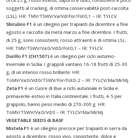
soggetti al cracking, di ottima conservabilità post-raccolta
(LSL). HR: TMV/TSWV/Va/Vd/For/Fol:0,1 – IR: TYLCV.
Sbirulino F1
è un ciliegino per trapianti da dicembre a fine
agosto e raccolte da metà marzo a fine dicembre. I frutti,
di 25 g, sono consistenti, rosso attraenti e di ottima LSL.
HR: TMV/TSWV/Va:0/Vd:0/Fol:0,1 – IR: TYLCV.
Durillo F1 (CH1507)
è un ciliegino per ciclo autunno-
invernale in Sicilia. I grappoli vantano 16-18 frutti di 25-30
g, di un intenso rosso brillante. HR:
ToMV/Va:0/Vd:0/TSWV/For/Fol:0-2 – IR: TYLCV/Ma/Mi/Mj.
Zeta F1
è un Cuore di Bue a ciclo autunnale in Sicilia e
primaverile-estivo in Italia continentale. I frutti, 4-5 per
grappolo, hanno peso medio di 270-300 g. HR:
ToMV/TSWV/Va:0/Vd:0 – IR: TYLCV/Ma/Mi/Mj.
VEGETABLE SEEDS di BASF
Mistela F1
è un ciliegino precoce per trapianti in serra da
agosto a dicembre, rosso vivo, consistente, dolce e