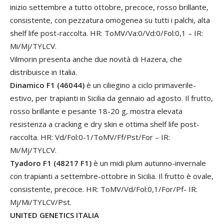
inizio settembre a tutto ottobre, precoce, rosso brillante,
consistente, con pezzatura omogenea su tutti i palchi, alta
shelf life post-raccolta. HR: ToMV/Va:0/Vd:0/Fol:0,1 – IR:
Mi/Mj/TYLCV.
Vilmorin presenta anche due novità di Hazera, che
distribuisce in Italia.
Dinamico F1 (46044)
è un ciliegino a ciclo primaverile-
estivo, per trapianti in Sicilia da gennaio ad agosto. Il frutto,
rosso brillante e pesante 18-20 g, mostra elevata
resistenza a cracking e dry skin e ottima shelf life post-
raccolta. HR: Vd/Fol:0-1/ToMV/Ff/Pst/For – IR:
Mi/Mj/TYLCV.
Tyadoro F1 (48217 F1)
è un midi plum autunno-invernale
con trapianti a settembre-ottobre in Sicilia. Il frutto è ovale,
consistente, precoce. HR: ToMV/Vd/Fol:0,1/For/Pf- IR:
Mj/Mi/TYLCV/Pst.
UNITED GENETICS ITALIA