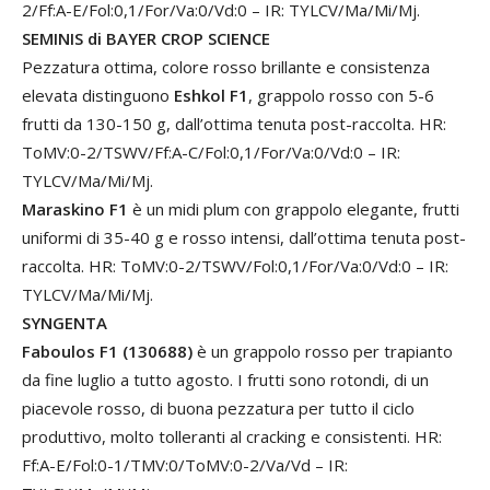
2/Ff:A-E/Fol:0,1/For/Va:0/Vd:0 – IR: TYLCV/Ma/Mi/Mj.
SEMINIS di BAYER CROP SCIENCE
Pezzatura ottima, colore rosso brillante e consistenza
elevata distinguono
Eshkol F1
, grappolo rosso con 5-6
frutti da 130-150 g, dall’ottima tenuta post-raccolta. HR:
ToMV:0-2/TSWV/Ff:A-C/Fol:0,1/For/Va:0/Vd:0 – IR:
TYLCV/Ma/Mi/Mj.
Maraskino F1
è un midi plum con grappolo elegante, frutti
uniformi di 35-40 g e rosso intensi, dall’ottima tenuta post-
raccolta. HR: ToMV:0-2/TSWV/Fol:0,1/For/Va:0/Vd:0 – IR:
TYLCV/Ma/Mi/Mj.
SYNGENTA
Faboulos F1 (130688)
è un grappolo rosso per trapianto
da fine luglio a tutto agosto. I frutti sono rotondi, di un
piacevole rosso, di buona pezzatura per tutto il ciclo
produttivo, molto tolleranti al cracking e consistenti. HR:
Ff:A-E/Fol:0-1/TMV:0/ToMV:0-2/Va/Vd – IR: