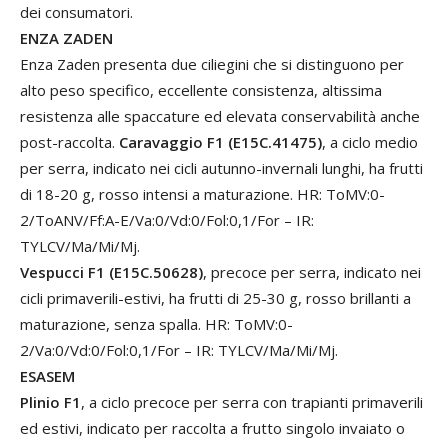
dei consumatori.
ENZA ZADEN
Enza Zaden presenta due ciliegini che si distinguono per
alto peso specifico, eccellente consistenza, altissima
resistenza alle spaccature ed elevata conservabilità anche
post-raccolta.
Caravaggio F1 (E15C.41475)
, a ciclo medio
per serra, indicato nei cicli autunno-invernali lunghi, ha frutti
di 18-20 g, rosso intensi a maturazione. HR: ToMV:0-
2/ToANV/Ff:A-E/Va:0/Vd:0/Fol:0,1/For – IR:
TYLCV/Ma/Mi/Mj.
Vespucci F1 (E15C.50628)
, precoce per serra, indicato nei
cicli primaverili-estivi, ha frutti di 25-30 g, rosso brillanti a
maturazione, senza spalla. HR: ToMV:0-
2/Va:0/Vd:0/Fol:0,1/For – IR: TYLCV/Ma/Mi/Mj.
ESASEM
Plinio F1
, a ciclo precoce per serra con trapianti primaverili
ed estivi, indicato per raccolta a frutto singolo invaiato o