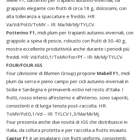
grappolo elegante con frutti di circa 18 g, dolcissimi, con
alta tolleranza a spaccature e freddo. HR:
Va/Vd/Fol:0/ToMV – IR: Ma/Mi/Mj/TYLCV.
Potterino F1
, midi plum per trapianti autunno-invernali, con
grappolo a spina di pesce, robusto con frutti di 30-40 g,
mostra eccellente produttività anche durante i periodi più
freddi. HR: Vd/Fol:0,1/ToMV/For/Pf – IR: Mi/Mj/TYLCV.
FOUR/FOUR-IGS
Four (divisione di Blumen Group) propone
Mabell F1
, midi
plum da serra e pieno campo per cicli autunno-invernali in
Sicilia e Sardegna e primaverili-estivi nel resto d’Italia. I
frutti, rosso intensi all’esterno e all’interno, sono saporiti,
consistenti e di lunga tenuta post-raccolta. HR:
ToMV/Fol:0,1/Vd – IR: TYLCV:1,3/Ma/Mi/Mj.
Four presenta anche due novità di IGS che distribuisce in
Italia, da coltura protetta e per raccolta a frutto invaiato.
Captur F1
è un insalataro con frutti uniformi, consistenti,