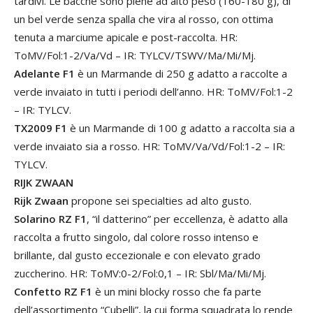
tardivi. Le bacche sono piene ad alto peso (160-180 g), di
un bel verde senza spalla che vira al rosso, con ottima
tenuta a marciume apicale e post-raccolta. HR:
ToMV/Fol:1-2/Va/Vd – IR: TYLCV/TSWV/Ma/Mi/Mj.
Adelante F1
è un Marmande di 250 g adatto a raccolte a
verde invaiato in tutti i periodi dell’anno. HR: ToMV/Fol:1-2
– IR: TYLCV.
TX2009 F1
è un Marmande di 100 g adatto a raccolta sia a
verde invaiato sia a rosso. HR: ToMV/Va/Vd/Fol:1-2 – IR:
TYLCV.
RIJK ZWAAN
Rijk Zwaan
propone sei specialties ad alto gusto.
Solarino RZ F1
, “il datterino” per eccellenza, è adatto alla
raccolta a frutto singolo, dal colore rosso intenso e
brillante, dal gusto eccezionale e con elevato grado
zuccherino. HR: ToMV:0-2/Fol:0,1 – IR: Sbl/Ma/Mi/Mj.
Confetto RZ F1
è un mini blocky rosso che fa parte
dell’assortimento “Cubelli”, la cui forma squadrata lo rende