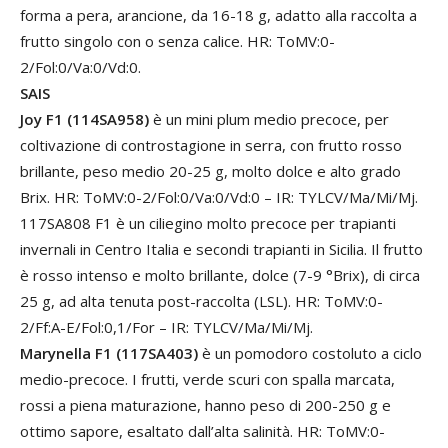
forma a pera, arancione, da 16-18 g, adatto alla raccolta a
frutto singolo con o senza calice. HR: ToMV:0-
2/Fol:0/Va:0/Vd:0.
SAIS
Joy F1 (114SA958)
è un mini plum medio precoce, per
coltivazione di controstagione in serra, con frutto rosso
brillante, peso medio 20-25 g, molto dolce e alto grado
Brix. HR: ToMV:0-2/Fol:0/Va:0/Vd:0 – IR: TYLCV/Ma/Mi/Mj.
117SA808 F1 è un ciliegino molto precoce per trapianti
invernali in Centro Italia e secondi trapianti in Sicilia. Il frutto
è rosso intenso e molto brillante, dolce (7-9 °Brix), di circa
25 g, ad alta tenuta post-raccolta (LSL). HR: ToMV:0-
2/Ff:A-E/Fol:0,1/For – IR: TYLCV/Ma/Mi/Mj.
Marynella F1 (117SA403)
è un pomodoro costoluto a ciclo
medio-precoce. I frutti, verde scuri con spalla marcata,
rossi a piena maturazione, hanno peso di 200-250 g e
ottimo sapore, esaltato dall’alta salinità. HR: ToMV:0-