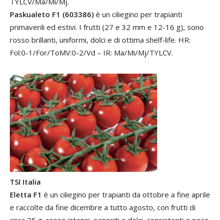
TYLCV/Ma/Mi/Mj.
Paskualeto F1 (603386)
è un ciliegino per trapianti
primaverili ed estivi. I frutti (27 e 32 mm e 12-16 g), sono
rosso brillanti, uniformi, dolci e di ottima shelf-life. HR:
Fol:0-1/For/ToMV:0-2/Vd – IR: Ma/Mi/Mj/TYLCV.
TSI Italia
Eletta F1
è un ciliegino per trapianti da ottobre a fine aprile
e raccolte da fine dicembre a tutto agosto, con frutti di
circa 25 g, rosso intensi, saporiti e dolci, consistenti e poco