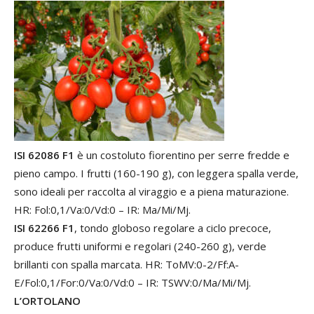
ISI 62086 F1
è un costoluto fiorentino per serre fredde e
pieno campo. I frutti (160-190 g), con leggera spalla verde,
sono ideali per raccolta al viraggio e a piena maturazione.
HR: Fol:0,1/Va:0/Vd:0 – IR: Ma/Mi/Mj.
ISI 62266 F1
, tondo globoso regolare a ciclo precoce,
produce frutti uniformi e regolari (240-260 g), verde
brillanti con spalla marcata. HR: ToMV:0-2/Ff:A-
E/Fol:0,1/For:0/Va:0/Vd:0 – IR: TSWV:0/Ma/Mi/Mj.
L’ORTOLANO