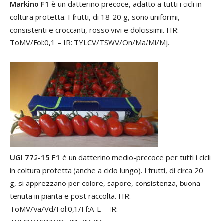
Markino F1
è un datterino precoce, adatto a tutti i cicli in
coltura protetta. I frutti, di 18-20 g, sono uniformi,
consistenti e croccanti, rosso vivi e dolcissimi. HR:
ToMV/Fol:0,1 – IR: TYLCV/TSWV/On/Ma/Mi/Mj.
UGI 772-15 F1
è un datterino medio-precoce per tutti i cicli
in coltura protetta (anche a ciclo lungo). I frutti, di circa 20
g, si apprezzano per colore, sapore, consistenza, buona
tenuta in pianta e post raccolta. HR:
ToMV/Va/Vd/Fol:0,1/Ff:A-E – IR: