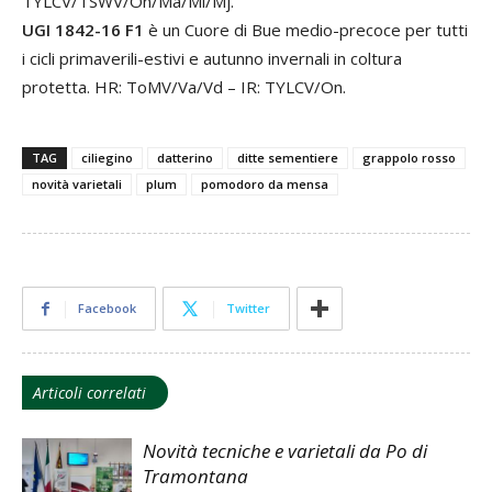
TYLCV/TSWV/On/Ma/Mi/Mj.
UGI 1842-16 F1
è un Cuore di Bue medio-precoce per tutti
i cicli primaverili-estivi e autunno invernali in coltura
protetta. HR: ToMV/Va/Vd – IR: TYLCV/On.
TAG
ciliegino
datterino
ditte sementiere
grappolo rosso
novità varietali
plum
pomodoro da mensa
Facebook
Twitter
Articoli correlati
Novità tecniche e varietali da Po di
Tramontana