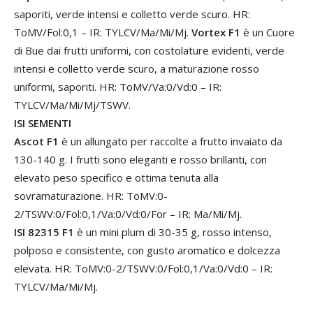
saporiti, verde intensi e colletto verde scuro. HR:
ToMV/Fol:0,1 – IR: TYLCV/Ma/Mi/Mj.
Vortex F1
è un Cuore
di Bue dai frutti uniformi, con costolature evidenti, verde
intensi e colletto verde scuro, a maturazione rosso
uniformi, saporiti. HR: ToMV/Va:0/Vd:0 – IR:
TYLCV/Ma/Mi/Mj/TSWV.
ISI SEMENTI
Ascot F1
è un allungato per raccolte a frutto invaiato da
130-140 g. I frutti sono eleganti e rosso brillanti, con
elevato peso specifico e ottima tenuta alla
sovramaturazione. HR: ToMV:0-
2/TSWV:0/Fol:0,1/Va:0/Vd:0/For – IR: Ma/Mi/Mj.
ISI 82315 F1
è un mini plum di 30-35 g, rosso intenso,
polposo e consistente, con gusto aromatico e dolcezza
elevata. HR: ToMV:0-2/TSWV:0/Fol:0,1/Va:0/Vd:0 – IR:
TYLCV/Ma/Mi/Mj.