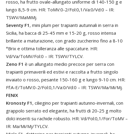
rosso, ha frutto ovale-allungato uniforme di 140-150 g e
lungo 8,5-9 cm. HR: ToMV:0-2/Fol:0,1/Va:0/Vd:0 – IR:
TSWV/MaMiMj.
Seventy F1
, mini plum per trapianti autunnali in serra in
Sicilia, ha bacca di 25-45 mm e 15-20 g, rosso intensa
brillante a maturazione, con grado zuccherino fino a 8-10
°Brix e ottima tolleranza alle spaccature. HR:
Vd/Va/ToMV/Fol:0 – IR: TSWV/TYLCV.
Zeno F1
è un allungato medio precoce per serra con
trapianti primaverili ed estivi e raccolta a frutto singolo
invaiato o rosso, pesante 150-160 g e lungo 9-10 cm. HR:
Ff:A-E/ToMV:0-2/Fol:0,1/Va:0/Vd:0 – IR: TSWV/Ma/Mi/Mj.
FENIX
Kronosty F1
, ciliegino per trapianti autunno-invernali, con
grappolo serrato ed elegante, ha frutti di 20-25 g molto
dolci inseriti su rachide robusto. HR: Vd/Fol:0,1/For/ToMV –
IR: Ma/Mi/Mj/TYLCV.
Miele F1, datterino per trapianti autunno-invernali, ha