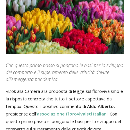
Con questo primo passo si pongono le basi per lo sviluppo
del comparto e il superamento delle criticità dovute
all’emergenza pandemica.
«L’ok alla Camera alla proposta di legge sul florovivaismo è
la risposta concreta che tutto il settore aspettava da
tempo». Questo il positivo commento di
Aldo Alberto
,
presidente dell’
associazione Florovivaisti Italiani
. Con
questo primo passo si pongono le basi per lo sviluppo del
comparto e il superamento delle criticità dovute