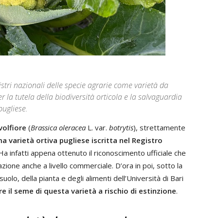
stri nazionali delle specie agrarie come varietà da
la tutela della biodiversità orticola e la salvaguardia
pugliese.
volfiore
(
Brassica oleracea
L. var.
botrytis
), strettamente
ma varietà ortiva pugliese iscritta nel Registro
 Ha infatti appena ottenuto il riconoscimento ufficiale che
ione anche a livello commerciale. D’ora in poi, sotto la
olo, della pianta e degli alimenti dell’Università di Bari
e il seme di questa varietà a rischio di estinzione
.