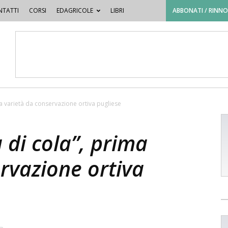
TATTI
CORSI
EDAGRICOLE
LIBRI
ABBONATI / RINN
ma varietà da conservazione ortiva pugliese
 di cola”, prima
rvazione ortiva