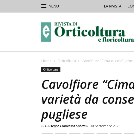
LA RIVISTA
CON
Rivista
Orticoltura
Home
Orticoltura
Cavolfiore “Cima di cola”, pri
Orticoltura
Cavolfiore “Cima
varietà da conse
pugliese
Di
Giuseppe Francesco Sportelli
30 Settembre 2025