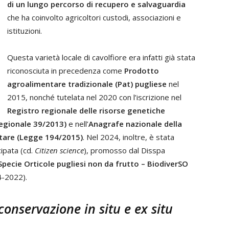
di un lungo percorso di recupero e salvaguardia
che ha coinvolto agricoltori custodi, associazioni e
istituzioni.
Questa varietà locale di cavolfiore era infatti già stata
riconosciuta in precedenza come
Prodotto
agroalimentare tradizionale (Pat) pugliese
nel
2015, nonché tutelata nel 2020 con l’iscrizione nel
Registro regionale delle risorse genetiche
regionale 39/2013)
e nell’
Anagrafe nazionale della
ntare (Legge 194/2015)
. Nel 2024, inoltre, è stata
ipata (cd.
Citizen science
), promosso dal Disspa
Specie Orticole pugliesi non da frutto – BiodiverSO
4-2022).
 conservazione
in situ
e
ex situ