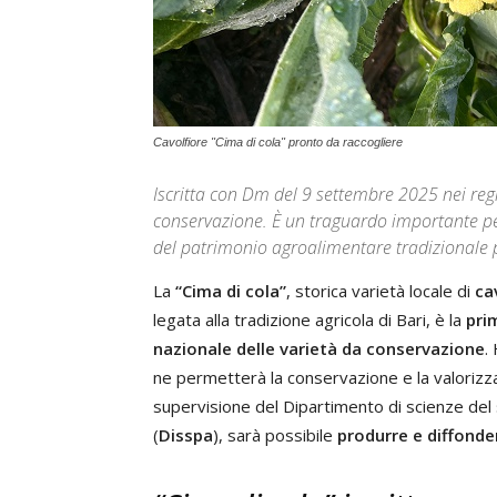
Cavolfiore "Cima di cola" pronto da raccogliere
Iscritta con Dm del 9 settembre 2025 nei regi
conservazione. È un traguardo importante per 
del patrimonio agroalimentare tradizionale 
La
“Cima di cola”
, storica varietà locale di
ca
legata alla tradizione agricola di Bari, è la
pri
nazionale delle varietà da conservazione
.
ne permetterà la conservazione e la valorizzaz
supervisione del Dipartimento di scienze del su
(
Disspa
), sarà possibile
produrre e diffonder