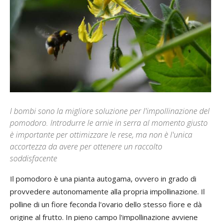
I bombi sono la migliore soluzione per l'impollinazione del
pomodoro. Introdurre le arnie in serra al momento giusto
è importante per ottimizzare le rese, ma non è l'unica
accortezza da avere per ottenere un raccolto
soddisfacente
Il pomodoro è una pianta autogama, ovvero in grado di
provvedere autonomamente alla propria impollinazione. Il
polline di un fiore feconda l'ovario dello stesso fiore e dà
origine al frutto. In pieno campo l'impollinazione avviene