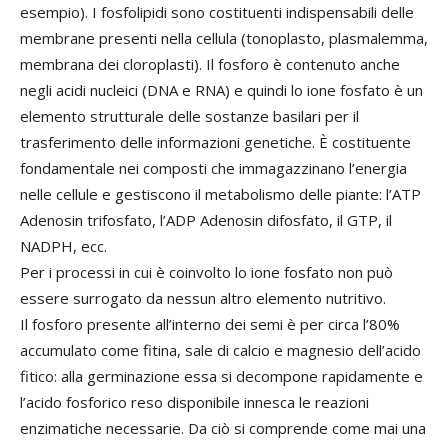
esempio). I fosfolipidi sono costituenti indispensabili delle
membrane presenti nella cellula (tonoplasto, plasmalemma,
membrana dei cloroplasti). Il fosforo è contenuto anche
negli acidi nucleici (DNA e RNA) e quindi lo ione fosfato è un
elemento strutturale delle sostanze basilari per il
trasferimento delle informazioni genetiche. È costituente
fondamentale nei composti che immagazzinano l’energia
nelle cellule e gestiscono il metabolismo delle piante: l’ATP
Adenosin trifosfato, l’ADP Adenosin difosfato, il GTP, il
NADPH, ecc.
Per i processi in cui è coinvolto lo ione fosfato non può
essere surrogato da nessun altro elemento nutritivo.
Il fosforo presente all’interno dei semi è per circa l’80%
accumulato come fitina, sale di calcio e magnesio dell’acido
fitico: alla germinazione essa si decompone rapidamente e
l’acido fosforico reso disponibile innesca le reazioni
enzimatiche necessarie. Da ciò si comprende come mai una