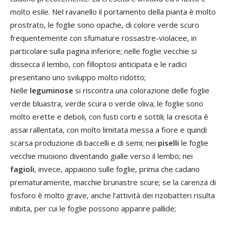
molto esile. Nel ravanello il portamento della pianta è molto
prostrato, le foglie sono opache, di colore verde scuro
frequentemente con sfumature rossastre-violacee, in
particolare sulla pagina inferiore; nelle foglie vecchie si
dissecca il lembo, con filloptosi anticipata e le radici
presentano uno sviluppo molto ridotto;
Nelle
leguminose
si riscontra una colorazione delle foglie
verde bluastra, verde scura o verde oliva; le foglie sono
molto erette e deboli, con fusti corti e sottili; la crescita è
assai rallentata, con molto limitata messa a fiore e quindi
scarsa produzione di baccelli e di semi; nei
piselli
le foglie
vecchie muoiono diventando gialle verso il lembo; nei
fagioli
, invece, appaiono sulle foglie, prima che cadano
prematuramente, macchie brunastre scure; se la carenza di
fosforo è molto grave, anche l’attività dei rizobatteri risulta
inibita, per cui le foglie possono apparire pallide;