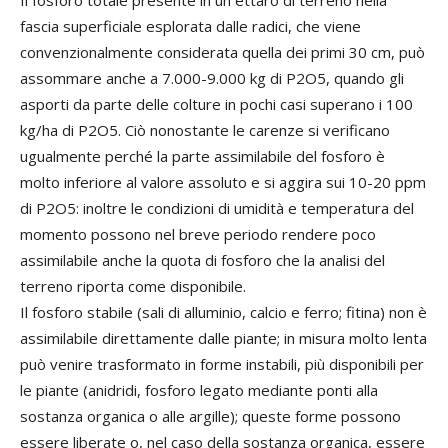
Il fosforo totale presente in un ettaro di terreno nella
fascia superficiale esplorata dalle radici, che viene
convenzionalmente considerata quella dei primi 30 cm, può
assommare anche a 7.000-9.000 kg di P2O5, quando gli
asporti da parte delle colture in pochi casi superano i 100
kg/ha di P2O5. Ciò nonostante le carenze si verificano
ugualmente perché la parte assimilabile del fosforo è
molto inferiore al valore assoluto e si aggira sui 10-20 ppm
di P2O5: inoltre le condizioni di umidità e temperatura del
momento possono nel breve periodo rendere poco
assimilabile anche la quota di fosforo che la analisi del
terreno riporta come disponibile.
Il fosforo stabile (sali di alluminio, calcio e ferro; fitina) non è
assimilabile direttamente dalle piante; in misura molto lenta
può venire trasformato in forme instabili, più disponibili per
le piante (anidridi, fosforo legato mediante ponti alla
sostanza organica o alle argille); queste forme possono
essere liberate o, nel caso della sostanza organica, essere