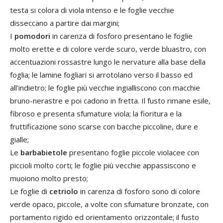
testa si colora di viola intenso e le foglie vecchie
disseccano a partire dai margini;
I
pomodori
in carenza di fosforo presentano le foglie
molto erette e di colore verde scuro, verde bluastro, con
accentuazioni rossastre lungo le nervature alla base della
foglia; le lamine fogliari si arrotolano verso il basso ed
all’indietro; le foglie più vecchie ingialliscono con macchie
bruno-nerastre e poi cadono in fretta. Il fusto rimane esile,
fibroso e presenta sfumature viola; la fioritura e la
fruttificazione sono scarse con bacche piccoline, dure e
gialle;
Le
barbabietole
presentano foglie piccole violacee con
piccioli molto corti; le foglie più vecchie appassiscono e
muoiono molto presto;
Le foglie di
cetriolo
in carenza di fosforo sono di colore
verde opaco, piccole, a volte con sfumature bronzate, con
portamento rigido ed orientamento orizzontale; il fusto