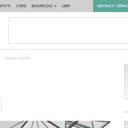
TATTI
CORSI
EDAGRICOLE
LIBRI
ABBONATI / RINN
Elettrico è bello