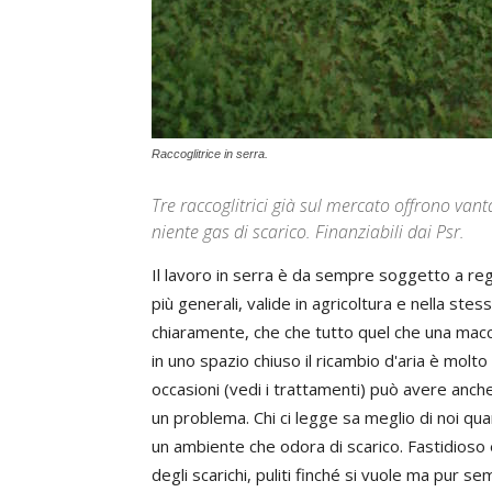
Raccoglitrice in serra.
Tre raccoglitrici già sul mercato offrono van
niente gas di scarico. Finanziabili dai Psr.
Il lavoro in serra è da sempre soggetto a reg
più generali, valide in agricoltura e nella ste
chiaramente, che che tutto quel che una macchi
in uno spazio chiuso il ricambio d'aria è molto 
occasioni (vedi i trattamenti) può avere anc
un problema. Chi ci legge sa meglio di noi qu
un ambiente che odora di scarico. Fastidioso 
degli scarichi, puliti finché si vuole ma pur s