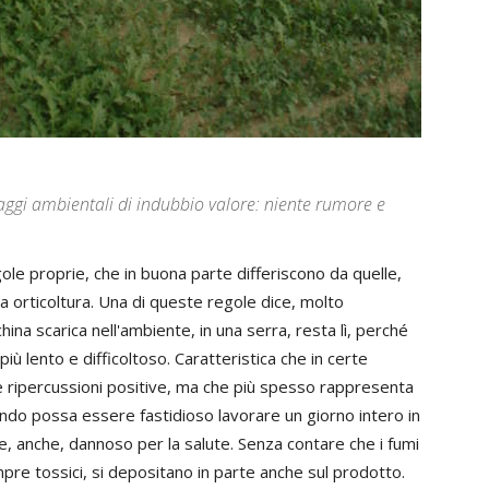
taggi ambientali di indubbio valore: niente rumore e
ole proprie, che in buona parte differiscono da quelle,
ssa orticoltura. Una di queste regole dice, molto
na scarica nell'ambiente, in una serra, resta lì, perché
più lento e difficoltoso. Caratteristica che in certe
he ripercussioni positive, ma che più spesso rappresenta
ando possa essere fastidioso lavorare un giorno intero in
e, anche, dannoso per la salute. Senza contare che i fumi
empre tossici, si depositano in parte anche sul prodotto.