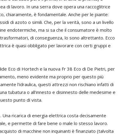
'area di lavoro. In una serra dove opera una raccoglitrice
esto, chiaramente, è fondamentale. Anche per le piante:
ssidi di azoto o simili. Che, per la verità, sono a un livello
hine endotermiche, ma si sa che il consumatore è molto
i trasformatori, di conseguenza, lo sono altrettanto. Ecco
ttrica è quasi obbligato per lavorare con certi gruppi e
ide Eco di Hortech e la nuova Fr 38 Eco di De Pietri, per
uinamento, meno evidente ma proprio per questo più
mente l'idraulica, questi attrezzi non rischiano infatti di
di una tubatura o all'innesto e disinnesto delle medesime e
uesto punto di vista.
. Una ricarica di energia elettrica costa decisamente
ale, e permette di fare bene o male lo stesso lavoro.
acquisto di macchine non inquinanti è finanziato (talvolta