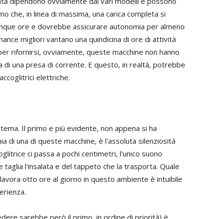
pata dipendono ovviamente dai vari modelli e possono
mo che, in linea di massima, una carica completa si
le cinque ore e dovrebbe assicurare autonomia per almeno
nce migliori vantano una quindicina di ore di attività
hé per rifornirsi, ovviamente, queste macchine non hanno
a di una presa di corrente. E questo, in realtà, potrebbe
ccoglitrici elettriche.
stema. Il primo e più evidente, non appena si ha
ia di una di queste macchine, è l'assoluta silenziosità
litrice ci passa a pochi centimetri, l'unico suono
 taglia l'insalata e del tappeto che la trasporta. Quale
lavora otto ore al giorno in questo ambiente è intuibile
erienza.
re sarebbe però il primo, in ordine di priorità) è