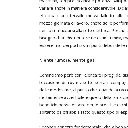
macchina, tempi di ricarica e potenza svilup
variare anche in maniera considerevole. Dicia
effettua in un intervallo che va dalle tre al
mezza giornata di lavoro, anche se le performa
senza ri-allacciarsi alla rete elettrica. Perc
bisogno di un distributore né di una tanica, m
essere uno dei pochissimi punti deboli delle ra
Niente rumore, niente gas
Cominciamo però con l'elencare i pregi del si
l'occasione di trovarsi sotto serra in compagn
delle medesime, al punto che, quando la raccog
nettamente avvertibile è quello della lama che
beneficio possa essere per le orecchie di chi 
soltanto da chi abbia fatto questo tipo di esp
Secondo aspetto fondamentale (che a ben vede