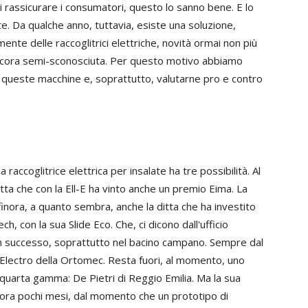
 rassicurare i consumatori, questo lo sanno bene. E lo
. Da qualche anno, tuttavia, esiste una soluzione,
ente delle raccoglitrici elettriche, novità ormai non più
 ancora semi-sconosciuta. Per questo motivo abbiamo
di queste macchine e, soprattutto, valutarne pro e contro
accoglitrice elettrica per insalate ha tre possibilità. Al
itta che con la Ell-E ha vinto anche un premio Eima. La
inora, a quanto sembra, anche la ditta che ha investito
h, con la sua Slide Eco. Che, ci dicono dall'ufficio
 successo, soprattutto nel bacino campano. Sempre dal
 Electro della Ortomec. Resta fuori, al momento, uno
 quarta gamma: De Pietri di Reggio Emilia. Ma la sua
cora pochi mesi, dal momento che un prototipo di