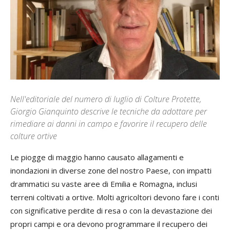
Nell'editoriale del numero di luglio di Colture Protette,
Giorgio Gianquinto descrive le tecniche da adottare per
rimediare ai danni in campo e favorire il recupero delle
colture ortive
Le piogge di maggio hanno causato allagamenti e
inondazioni in diverse zone del nostro Paese, con impatti
drammatici su vaste aree di Emilia e Romagna, inclusi
terreni coltivati a ortive. Molti agricoltori devono fare i conti
con significative perdite di resa o con la devastazione dei
propri campi e ora devono programmare il recupero dei