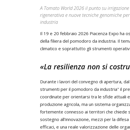
A Tomato World 2026 il punto su irrigazione d
rigenerativa e nuove tecniche genomiche per 
industria
Il 19 e 20 febbraio 2026 Piacenza Expo ha o
della filiera del pomodoro da industria. Il te
climatico e soprattutto gli strumenti operativi
«La resilienza non si costru
Durante i lavori del convegno di apertura, dal
strumenti per il pomodoro da industria" il pr
coordinate per orientarsi tra le sfide attuali
produzione agricola, ma un sistema organizza
fortemente connesso ai territori che chiede st
sostegno all'innovazione, mezzi per la difesa f
efficaci, e una reale valorizzazione delle orga