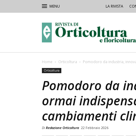
LA RIVISTA
CON
Rivista
Orticoltura
Home
Orticoltura
Pomodoro da industria, innova
Orticoltura
Pomodoro da ind
ormai indispensa
cambiamenti cli
Di
Redazione Orticoltura
22 Febbraio 2026