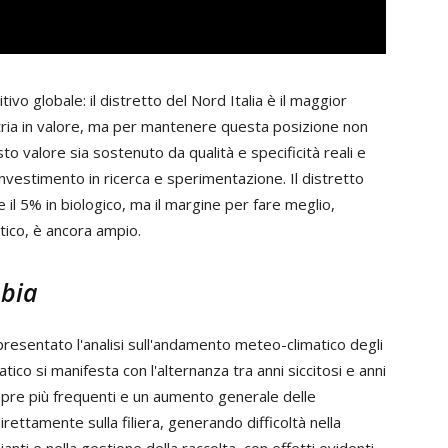
vo globale: il distretto del Nord Italia è il maggior
ria in valore, ma per mantenere questa posizione non
sto valore sia sostenuto da qualità e specificità reali e
 investimento in ricerca e sperimentazione. Il distretto
 il 5% in biologico, ma il margine per fare meglio,
tico, è ancora ampio.
mbia
 presentato l'analisi sull'andamento meteo-climatico degli
atico si manifesta con l'alternanza tra anni siccitosi e anni
pre più frequenti e un aumento generale delle
ttamente sulla filiera, generando difficoltà nella
nti e nella gestione della raccolta, con effetti evidenti