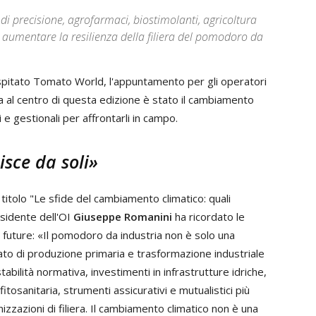
i precisione, agrofarmaci, biostimolanti, agricoltura
aumentare la resilienza della filiera del pomodoro da
spitato Tomato World, l'appuntamento per gli operatori
ma al centro di questa edizione è stato il cambiamento
 e gestionali per affrontarli in campo.
isce da soli»
 titolo "Le sfide del cambiamento climatico: quali
esidente dell'OI
Giuseppe Romanini
ha ricordato le
 e future: «Il pomodoro da industria non è solo una
to di produzione primaria e trasformazione industriale
abilità normativa, investimenti in infrastrutture idriche,
itosanitaria, strumenti assicurativi e mutualistici più
nizzazioni di filiera. Il cambiamento climatico non è una