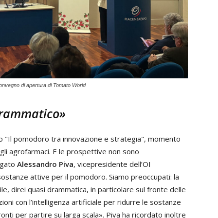
convegno di apertura di Tomato World
drammatico»
no "Il pomodoro tra innovazione e strategia", momento
 degli agrofarmaci. E le prospettive non sono
iegato
Alessandro Piva
, vicepresidente dell’OI
stanze attive per il pomodoro. Siamo preoccupati: la
e, direi quasi drammatica, in particolare sul fronte delle
i con l’intelligenza artificiale per ridurre le sostanze
nti per partire su larga scala». Piva ha ricordato inoltre