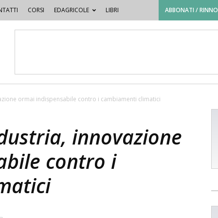
TATTI
CORSI
EDAGRICOLE
LIBRI
ABBONATI / RINN
zione ormai indispensabile contro i cambiamenti climatici
ustria, innovazione
bile contro i
matici