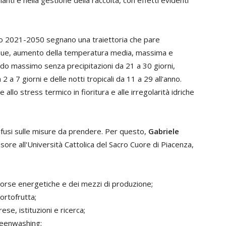
iodo 2021-2050 segnano una traiettoria che pare
 annue, aumento della temperatura media, massima e
odo massimo senza precipitazioni da 21 a 30 giorni,
2 a 7 giorni e delle notti tropicali da 11 a 29 all'anno.
 allo stress termico in fioritura e alle irregolarità idriche
fusi sulle misure da prendere. Per questo,
Gabriele
ssore all'Università Cattolica del Sacro Cuore di Piacenza,
risorse energetiche e dei mezzi di produzione;
rtofrutta;
se, istituzioni e ricerca;
greenwashing;