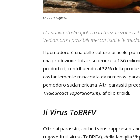
Danni da tignola
Un nuovo studio ipotizza la trasmissione del 
Vediamone i possibili meccanismi e le modali
Il pomodoro è una delle colture orticole più im
una produzione totale superiore a 186 milioni di
produttori, contribuendo al 38% della produz
costantemente minacciata da numerosi parassi
pomodoro sudamericana. Altri parassiti preo
Trialeurodes vaporariorum
), afidi e tripidi.
Il Virus ToBRFV
Oltre ai parassiti, anche i virus rappresenta
rugose fruit virus (ToBRFV), della famiglia Vir