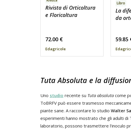
Rivista
Libro
Rivista di Orticoltura
La dif
e Floricoltura
da ort
72.00
€
59.85
Edagricole
Edagric
Tuta Absoluta
e la diffusio
Uno
studio
recente su
Tuta absoluta
come pot
ToBRFV può essere trasmesso meccanicam
piante sane. A raccontare lo studio
Walter S
esperimenti hanno mostrato che gli adulti di T
laboratorio, possono trasmettere l'inoculo pri