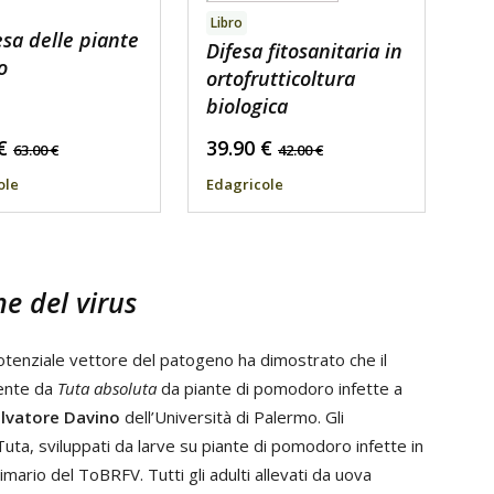
Libro
esa delle piante
Difesa fitosanitaria in
o
ortofrutticoltura
biologica
€
39.90
€
63.00
€
42.00
€
ole
Edagricole
ne del virus
enziale vettore del patogeno ha dimostrato che il
ente da
Tuta absoluta
da piante di pomodoro infette a
alvatore Davino
dell’Università di Palermo. Gli
uta, sviluppati da larve su piante di pomodoro infette in
mario del ToBRFV. Tutti gli adulti allevati da uova