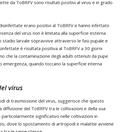
tte da ToBRFV sono risultati positivi al virus e in grado
 disinfettate erano positivi al ToBRFV e hanno infettato
senza del virus non è limitata alla superficie esterna
 lo stadio larvale sopravvive attraverso le fasi pupale e
sinfettate è risultata positiva al ToBRFV a 30 giorni
ono che la contaminazione degli adulti ottenuti da pupe
ro emergenza, quando toccano la superficie interna
el virus
 modi di trasmissione del virus, suggerisce che questo
diffusione del ToBRFV tra le coltivazioni e della sua
è particolarmente significativo nelle coltivazioni in
eo, dove lo spostamento di artropodi e malattie avviene
ia tra le serre stesse.