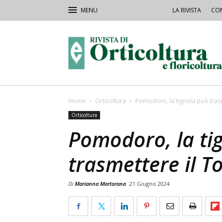
LA RIVISTA
CON
Rivista
Orticoltura
Home
Orticoltura
Pomodoro, la tignola può tras
Orticoltura
Pomodoro, la ti
trasmettere il T
Di
Marianna Martorana
21 Giugno 2024