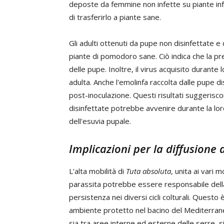
deposte da femmine non infette su piante infe
di trasferirlo a piante sane.
Gli adulti ottenuti da pupe non disinfettate e
piante di pomodoro sane. Ciò indica che la pre
delle pupe. Inoltre, il virus acquisito durante
adulta. Anche l'emolinfa raccolta dalle pupe di
post-inoculazione. Questi risultati suggerisc
disinfettate potrebbe avvenire durante la lo
dell'esuvia pupale.
Implicazioni per la diffusione d
L'alta mobilità di
Tuta absoluta
, unita ai vari
parassita potrebbe essere responsabile della 
persistenza nei diversi cicli colturali. Questo 
ambiente protetto nel bacino del Mediterran
sia tra aree interne ed esterne delle serre, s