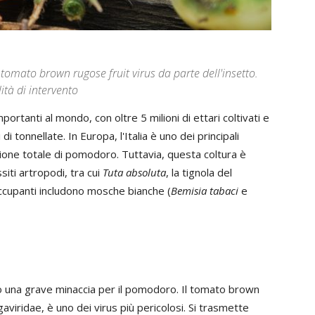
tomato brown rugose fruit virus da parte dell'insetto.
tà di intervento
portanti al mondo, con oltre 5 milioni di ettari coltivati e
 tonnellate. In Europa, l'Italia è uno dei principali
ione totale di pomodoro. Tuttavia, questa coltura è
ti artropodi, tra cui
Tuta absoluta
, la tignola del
ccupanti includono mosche bianche (
Bemisia tabaci
e
no una grave minaccia per il pomodoro. Il tomato brown
gaviridae, è uno dei virus più pericolosi. Si trasmette