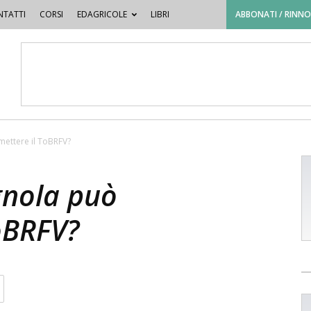
TATTI
CORSI
EDAGRICOLE
LIBRI
ABBONATI / RINN
mettere il ToBRFV?
gnola può
oBRFV?