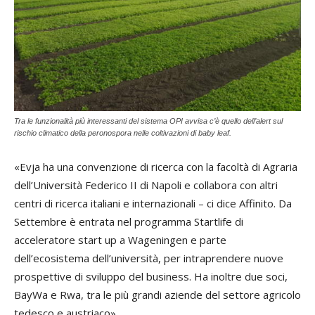
Tra le funzionalità più interessanti del sistema OPI avvisa c’è quello dell’alert sul
rischio climatico della peronospora nelle coltivazioni di baby leaf.
«Evja ha una convenzione di ricerca con la facoltà di Agraria
dell’Università Federico II di Napoli e collabora con altri
centri di ricerca italiani e internazionali – ci dice Affinito. Da
Settembre è entrata nel programma Startlife di
acceleratore start up a Wageningen e parte
dell’ecosistema dell’università, per intraprendere nuove
prospettive di sviluppo del business. Ha inoltre due soci,
BayWa e Rwa, tra le più grandi aziende del settore agricolo
tedesco e austriaco».