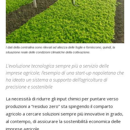
I dati della centralina sono rilevati ad altezza delle foglie e forniscono, quindi, la
situazione reale delle condizioni climatiche della coltivazione.
L’evoluzione tecnologica sempre più a servizio delle
imprese agricole; l’esempio di una start-up napoletana che
ha ideato un sistema a supporto dell’agricoltura di
precisione e sostenibile
La necessità di ridurre gli input chimici per puntare verso
produzioni a “residuo zero” sta spingendo il comparto
agricolo a cercare soluzioni sempre più innovative in grado,
al contempo, di assicurare la sostenibilità economica delle
imprese agricole.