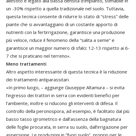
allestito è legato alla bassa densità d’impianto, stimabile in
un -30% rispetto a quella tradizionale nel suolo. Tuttavia,
questa tecnica consente di ridurre lo stato di “stress” delle
piante che si avvantaggiano di un costante apporto di
nutrienti con la fertirrigazione, garantisce una produzione
più veloce, riduce il fenomeno della “salita a seme” e
garantisce un maggior numero di sfalci: 12-13 rispetto ai 6-
7 che si praticano nel terreno».
Meno trattamenti
Altro aspetto interessante di questa tecnica è la riduzione
dei trattamenti antiparassitari.
«In primo luogo, – aggiunge Giuseppe Altamura – si evita
l’ingresso dei trattori in serra con evidenti benefici per
l’ambiente, inoltre si riducono gli interventi di difesa. Il
controllo della peronospora, ad esempio, è facilitato dal più
basso tasso igrometrico e dall’assenza della bagnatura
delle foglie procurata, in serra su suolo, dall’irrigazione per
aspersione. Le produzioni in “fuori suolo”, proprio per le