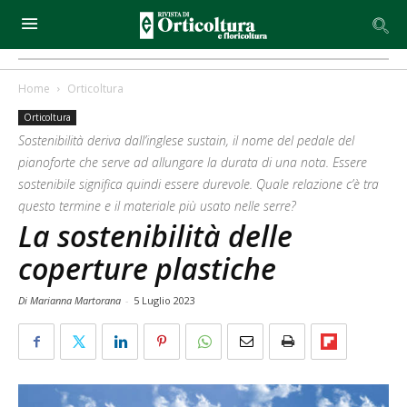
Home
Orticoltura
Orticoltura
Sostenibilità deriva dall’inglese sustain, il nome del pedale del
pianoforte che serve ad allungare la durata di una nota. Essere
sostenibile significa quindi essere durevole. Quale relazione c’è tra
questo termine e il materiale più usato nelle serre?
La sostenibilità delle
coperture plastiche
Di Marianna Martorana
-
5 Luglio 2023