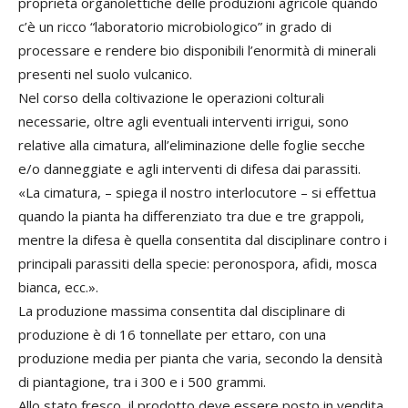
proprietà organolettiche delle produzioni agricole quando
c’è un ricco “laboratorio microbiologico” in grado di
processare e rendere bio disponibili l’enormità di minerali
presenti nel suolo vulcanico.
Nel corso della coltivazione le operazioni colturali
necessarie, oltre agli eventuali interventi irrigui, sono
relative alla cimatura, all’eliminazione delle foglie secche
e/o danneggiate e agli interventi di difesa dai parassiti.
«La cimatura, – spiega il nostro interlocutore – si effettua
quando la pianta ha differenziato tra due e tre grappoli,
mentre la difesa è quella consentita dal disciplinare contro i
principali parassiti della specie: peronospora, afidi, mosca
bianca, ecc.».
La produzione massima consentita dal disciplinare di
produzione è di 16 tonnellate per ettaro, con una
produzione media per pianta che varia, secondo la densità
di piantagione, tra i 300 e i 500 grammi.
Allo stato fresco, il prodotto deve essere posto in vendita