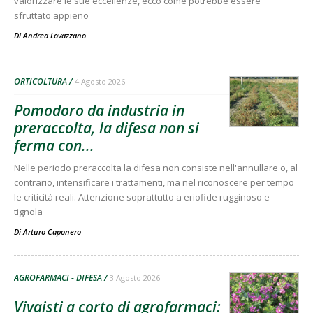
valorizzare le sue eccellenze, ecco come potrebbe essere
sfruttato appieno
Di
Andrea Lovazzano
ORTICOLTURA
4 Agosto 2026
Pomodoro da industria in
preraccolta, la difesa non si
ferma con...
Nelle periodo preraccolta la difesa non consiste nell'annullare o, al
contrario, intensificare i trattamenti, ma nel riconoscere per tempo
le criticità reali. Attenzione soprattutto a eriofide rugginoso e
tignola
Di
Arturo Caponero
AGROFARMACI - DIFESA
3 Agosto 2026
Vivaisti a corto di agrofarmaci: