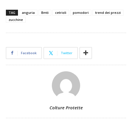
TAG
anguria
Bmti
cetrioli
pomodori
trend dei prezzi
zucchine
Facebook
Twitter
Colture Protette