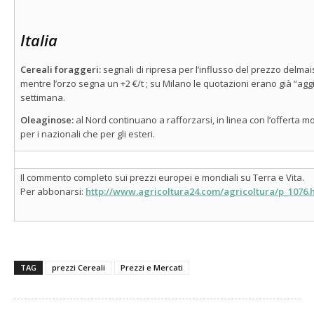
Italia
Cereali foraggeri:
segnali di ripresa per l’influsso del prezzo delmais
mentre l’orzo segna un +2 €/t ; su Milano le quotazioni erano già “agg
settimana.
Oleaginose:
al Nord continuano a rafforzarsi, in linea con l’offerta m
per i nazionali che per gli esteri.
Il commento completo sui prezzi europei e mondiali su Terra e Vita.
Per abbonarsi:
http://www.agricoltura24.com/agricoltura/p_1076.
TAG
prezzi Cereali
Prezzi e Mercati