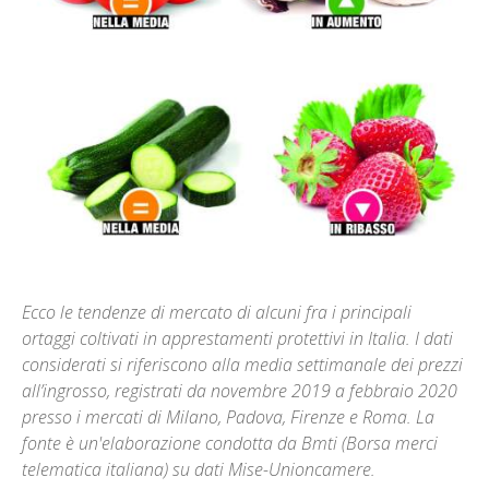
Ecco le tendenze di mercato di alcuni fra i principali
ortaggi coltivati in apprestamenti protettivi in Italia. I dati
considerati si riferiscono alla media settimanale dei prezzi
all’ingrosso, registrati da novembre 2019 a febbraio 2020
presso i mercati di Milano, Padova, Firenze e Roma. La
fonte è un'elaborazione condotta da Bmti (Borsa merci
telematica italiana) su dati Mise-Unioncamere.