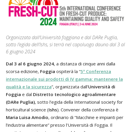
Organizzata dall’Università foggiana e dal DARe Puglia,
sotto l’egida dell’Ishs, si terrà nel capoluogo dauno dal 3 al
6 giugno 2024
Dal 3 al 6 giugno 2024
, a distanza di cinque anni dalla
scorsa edizione,
Foggia
ospiterà la “
5ª Conferenza
internazionale sui prodotti di IV gamma: mantenere la
qualità e la sicurezza
”, organizzata dall’
Università di
Foggia
e dal
Distretto tecnologico agroalimentare
(DARe Puglia)
, sotto l’egida della International society for
horticultural science (
Ishs
). Convener della conferenza è
Maria Luisa Amodio
, ordinario di “Macchine e impianti per
l’industria alimentare” presso l’Università di Foggia. Il