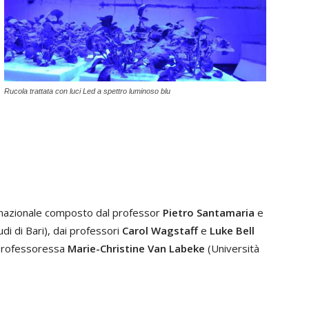
Rucola trattata con luci Led a spettro luminoso blu
ernazionale composto dal professor
Pietro Santamaria
e
udi di Bari), dai professori
Carol Wagstaff
e
Luke Bell
 professoressa
Marie-Christine Van Labeke
(Università