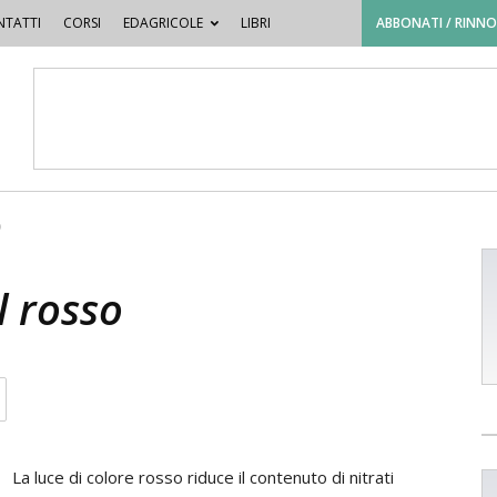
TATTI
CORSI
EDAGRICOLE
LIBRI
ABBONATI / RINN
o
l rosso
La luce di colore rosso riduce il contenuto di nitrati