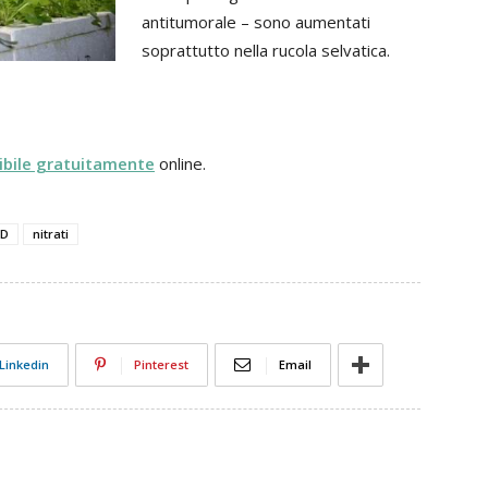
antitumorale – sono aumentati
soprattutto nella rucola selvatica.
ibile gratuitamente
online.
ED
nitrati
Linkedin
Pinterest
Email