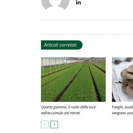
Articoli correlati
Quarta gamma, il ruolo della luce
Funghi, quali
nell’accumulo dei nitrati
vengono usat