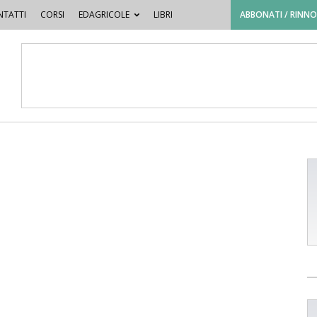
TATTI
CORSI
EDAGRICOLE
LIBRI
ABBONATI / RINN