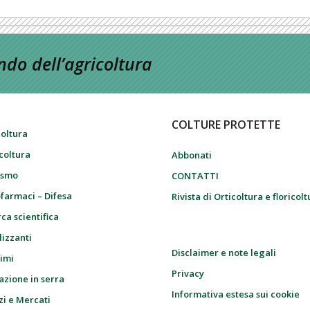
do dell’agricoltura
COLTURE PROTETTE
coltura
icoltura
Abbonati
ismo
CONTATTI
farmaci – Difesa
Rivista di Orticoltura e floricol
ca scientifica
lizzanti
Disclaimer e note legali
imi
Privacy
azione in serra
Informativa estesa sui cookie
zi e Mercati