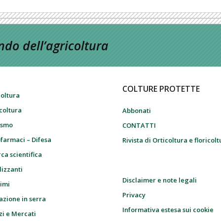
do dell’agricoltura
COLTURE PROTETTE
coltura
icoltura
Abbonati
ismo
CONTATTI
farmaci – Difesa
Rivista di Orticoltura e floricol
ca scientifica
lizzanti
Disclaimer e note legali
imi
Privacy
azione in serra
Informativa estesa sui cookie
zi e Mercati