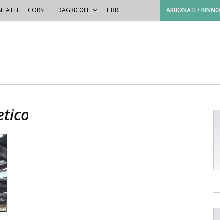
TATTI
CORSI
EDAGRICOLE
LIBRI
ABBONATI / RINN
etico