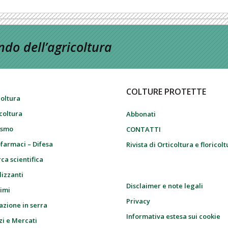
do dell’agricoltura
COLTURE PROTETTE
coltura
icoltura
Abbonati
ismo
CONTATTI
farmaci – Difesa
Rivista di Orticoltura e floricol
ca scientifica
lizzanti
Disclaimer e note legali
imi
Privacy
azione in serra
Informativa estesa sui cookie
zi e Mercati