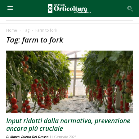
Home
Tag
Farm to fork
Tag: farm to fork
Input ridotti dalla normativa, prevenzione
ancora più cruciale
Di
Marco Valerio Del Grosso
11 Gennaio 2023