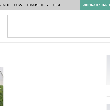
TATTI
CORSI
EDAGRICOLE
LIBRI
ABBONATI / RINN