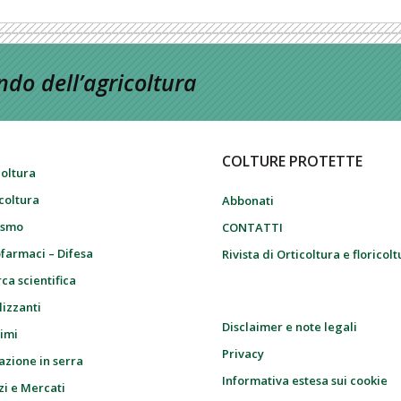
do dell’agricoltura
COLTURE PROTETTE
coltura
icoltura
Abbonati
ismo
CONTATTI
farmaci – Difesa
Rivista di Orticoltura e floricol
ca scientifica
lizzanti
Disclaimer e note legali
imi
Privacy
azione in serra
Informativa estesa sui cookie
zi e Mercati