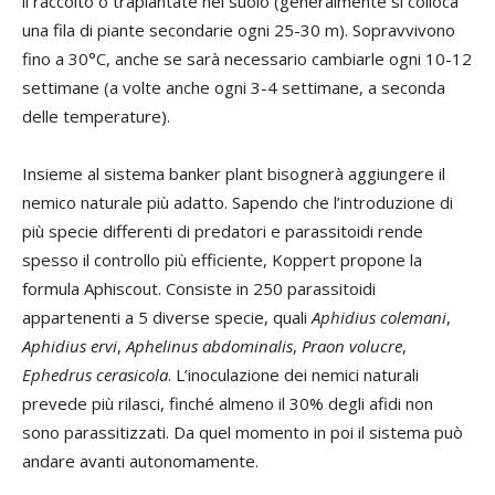
il raccolto o trapiantate nel suolo (generalmente si colloca
una fila di piante secondarie ogni 25-30 m). Sopravvivono
fino a 30°C, anche se sarà necessario cambiarle ogni 10-12
settimane (a volte anche ogni 3-4 settimane, a seconda
delle temperature).
Insieme al sistema banker plant bisognerà aggiungere il
nemico naturale più adatto. Sapendo che l’introduzione di
più specie differenti di predatori e parassitoidi rende
spesso il controllo più efficiente, Koppert propone la
formula Aphiscout. Consiste in 250 parassitoidi
appartenenti a 5 diverse specie, quali
Aphidius colemani
,
Aphidius ervi
,
Aphelinus abdominalis
,
Praon volucre
,
Ephedrus cerasicola
. L’inoculazione dei nemici naturali
prevede più rilasci, finché almeno il 30% degli afidi non
sono parassitizzati. Da quel momento in poi il sistema può
andare avanti autonomamente.