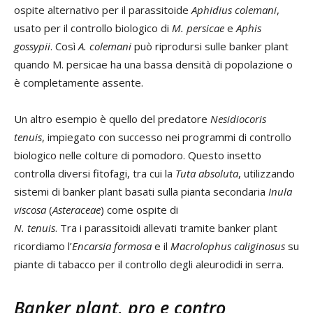
ospite alternativo per il parassitoide
Aphidius colemani
,
usato per il controllo biologico di
M. persicae
e
Aphis
gossypii
. Così
A. colemani
può riprodursi sulle banker plant
quando M. persicae ha una bassa densità di popolazione o
è completamente assente.
Un altro esempio è quello del predatore
Nesidiocoris
tenuis
, impiegato con successo nei programmi di controllo
biologico nelle colture di pomodoro. Questo insetto
controlla diversi fitofagi, tra cui la
Tuta absoluta
, utilizzando
sistemi di banker plant basati sulla pianta secondaria
Inula
viscosa
(
Asteraceae
) come ospite di
N. tenuis
. Tra i parassitoidi allevati tramite banker plant
ricordiamo l’
Encarsia formosa
e il
Macrolophus caliginosus
su
piante di tabacco per il controllo degli aleurodidi in serra.
Banker plant, pro e contro