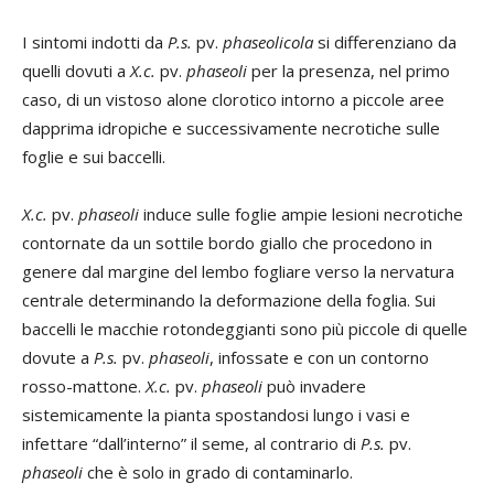
I sintomi indotti da
P.s.
pv.
phaseolicola
si differenziano da
quelli dovuti a
X.c.
pv.
phaseoli
per la presenza, nel primo
caso, di un vistoso alone clorotico intorno a piccole aree
dapprima idropiche e successivamente necrotiche sulle
foglie e sui baccelli.
X.c.
pv.
phaseoli
induce sulle foglie ampie lesioni necrotiche
contornate da un sottile bordo giallo che procedono in
genere dal margine del lembo fogliare verso la nervatura
centrale determinando la deformazione della foglia. Sui
baccelli le macchie rotondeggianti sono più piccole di quelle
dovute a
P.s.
pv.
phaseoli
, infossate e con un contorno
rosso-mattone.
X.c.
pv.
phaseoli
può invadere
sistemicamente la pianta spostandosi lungo i vasi e
infettare “dall’interno” il seme, al contrario di
P.s.
pv.
phaseoli
che è solo in grado di contaminarlo.