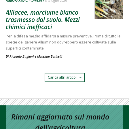
AGROFARMACI - DIFESA
8 Giugno 2026
Alliacee, marciume bianco
trasmesso dal suolo. Mezzi
chimici inefficaci
Per la difesa meglio affidarsi a misure preventive. Prima di tutto le
specie del genere Allium non dovrebbero essere coltivate sulle
superfici contaminate
Di
Riccardo Bugiani
e
Massimo Bariselli
Carica altri articoli
Rimani aggiornato sul mondo
dell’agricoltura