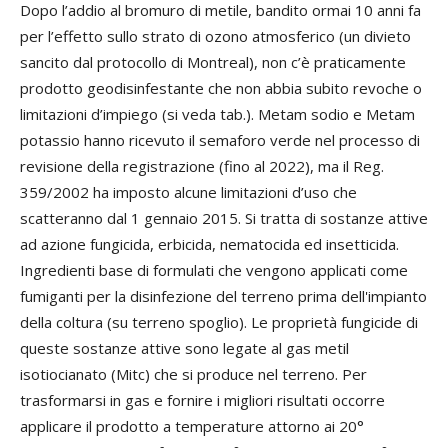
Dopo l’addio al bromuro di metile, bandito ormai 10 anni fa
per l’effetto sullo strato di ozono atmosferico (un divieto
sancito dal protocollo di Montreal), non c’è praticamente
prodotto geodisinfestante che non abbia subito revoche o
limitazioni d’impiego (si veda tab.). Metam sodio e Metam
potassio hanno ricevuto il semaforo verde nel processo di
revisione della registrazione (fino al 2022), ma il Reg.
359/2002 ha imposto alcune limitazioni d’uso che
scatteranno dal 1 gennaio 2015. Si tratta di sostanze attive
ad azione fungicida, erbicida, nematocida ed insetticida.
Ingredienti base di formulati che vengono applicati come
fumiganti per la disinfezione del terreno prima dell'impianto
della coltura (su terreno spoglio). Le proprietà fungicide di
queste sostanze attive sono legate al gas metil
isotiocianato (Mitc) che si produce nel terreno. Per
trasformarsi in gas e fornire i migliori risultati occorre
applicare il prodotto a temperature attorno ai 20°