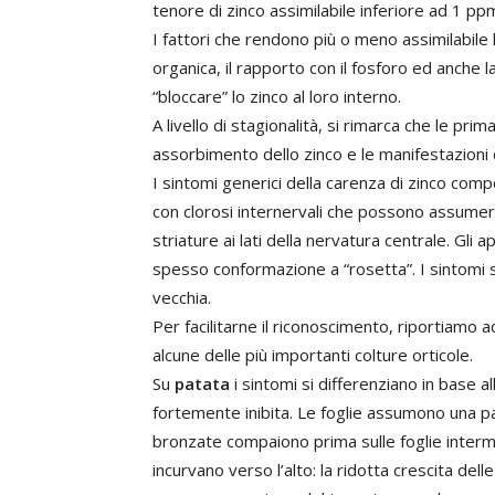
tenore di zinco assimilabile inferiore ad 1 pp
I fattori che rendono più o meno assimilabile 
organica, il rapporto con il fosforo ed anche l
“bloccare” lo zinco al loro interno.
A livello di stagionalità, si rimarca che le p
assorbimento dello zinco e le manifestazioni d
I sintomi generici della carenza di zinco comp
con clorosi internervali che possono assume
striature ai lati della nervatura centrale. Gli
spesso conformazione a “rosetta”. I sintomi s
vecchia.
Per facilitarne il riconoscimento, riportiamo 
alcune delle più importanti colture orticole.
Su
patata
i sintomi si differenziano in base al
fortemente inibita. Le foglie assumono una pa
bronzate compaiono prima sulle foglie intermedi
incurvano verso l’alto: la ridotta crescita del