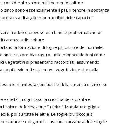
m, considerato valore minimo per le colture.
lo zinco sono essenzialmente il pH, il tenore in sostanza
a presenza di argille montmorillonitiche capaci di
rimavere fredde e piovose esaltano le problematiche di
i carenza sulle colture.
ortano la formazione di foglie più piccole del normale,
re anche colore biancastro, nelle monocotiledoni come
 apici vegetativi si presentano raccorciati, assumendo
ono più evidenti sulla nuova vegetazione che nella
adesso le manifestazioni tipiche della carenza di zinco su
le varietà: in ogni caso la crescita della pianta è
rticolare deformazione “a felce”. Maculature grigio-
e, poi su tutte le altre. Le foglie più piccole si
le nervature e dei gambi causa una curvatura delle foglie