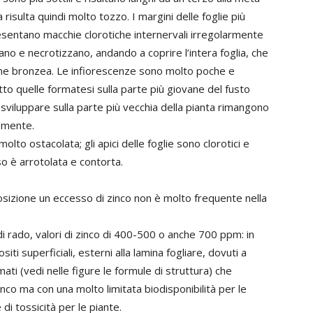
a risulta quindi molto tozzo. I margini delle foglie più
esentano macchie clorotiche internervali irregolarmente
ano e necrotizzano, andando a coprire l’intera foglia, che
ne bronzea. Le infiorescenze sono molto poche e
to quelle formatesi sulla parte più giovane del fusto
 sviluppare sulla parte più vecchia della pianta rimangono
emente.
olto ostacolata; gli apici delle foglie sono clorotici e
o è arrotolata e contorta.
posizione un eccesso di zinco non è molto frequente nella
n di rado, valori di zinco di 400-500 o anche 700 ppm: in
i superficiali, esterni alla lamina fogliare, dovuti a
ati (vedi nelle figure le formule di struttura) che
nco ma con una molto limitata biodisponibilità per le
di tossicità per le piante.