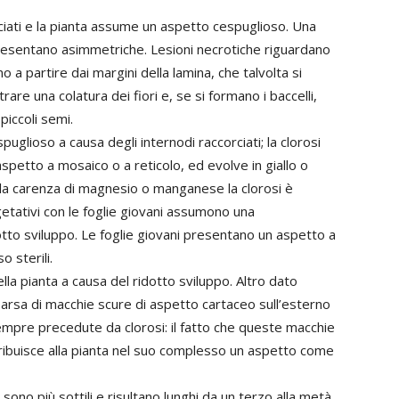
ciati e la pianta assume un aspetto cespuglioso. Una
presentano asimmetriche. Lesioni necrotiche riguardano
o a partire dai margini della lamina, che talvolta si
rare una colatura dei fiori e, se si formano i baccelli,
iccoli semi.
glioso a causa degli internodi raccorciati; la clorosi
aspetto a mosaico o a reticolo, ed evolve in giallo o
alla carenza di magnesio o manganese la clorosi è
egetativi con le foglie giovani assumono una
tto sviluppo. Le foglie giovani presentano un aspetto a
o sterili.
lla pianta a causa del ridotto sviluppo. Altro dato
mparsa di macchie scure di aspetto cartaceo sull’esterno
sempre precedute da clorosi: il fatto che queste macchie
tribuisce alla pianta nel suo complesso un aspetto come
 sono più sottili e risultano lunghi da un terzo alla metà