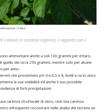
onformazione “a felce”.
H, il tenore in sostanza organica, il rapporto con il
possono ammontare anche a soli 100 grammi per ettaro,
 è quello dei circa 250 grammi, mentre solo per alcune
ro per anno.
reni che presentano pH tra 6,5 e 8, livelli a cui lo zinco
ementa la sua solubilità ed anche il suo possibile
ndenza di forti precipitazioni.
una carenza strutturale di zinco, cioè una carenza
ntro infrequente riscontrare nelle analisi del terreno un