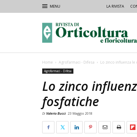
LA RIVISTA
CON
Rivista
Orticoltura
Home
Agrofarmaci - Difesa
Lo zinco influenza le
Agrofarmaci - Difesa
Lo zinco influen
fosfatiche
Di
Valerio Bucci
23 Maggio 2018