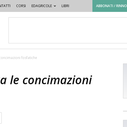
TATTI
CORSI
EDAGRICOLE
LIBRI
ABBONATI / RINN
 concimazioni fosfatiche
za le concimazioni