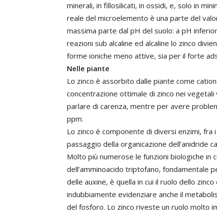
minerali, in fillosilicati, in ossidi, e, solo in 
reale del microelemento è una parte del valor
massima parte dal pH del suolo: a pH inferiori
reazioni sub alcaline ed alcaline lo zinco divi
forme ioniche meno attive, sia per il forte ads
Nelle piante
Lo zinco è assorbito dalle piante come cation
concentrazione ottimale di zinco nei vegetali v
parlare di carenza, mentre per avere problem
ppm.
Lo zinco è componente di diversi enzimi, fra i
passaggio della organicazione dell’anidride c
Molto più numerose le funzioni biologiche in c
dell’amminoacido triptofano, fondamentale per
delle auxine, è quella in cui il ruolo dello zi
indubbiamente evidenziare anche il metabolism
del fosforo. Lo zinco riveste un ruolo molto 