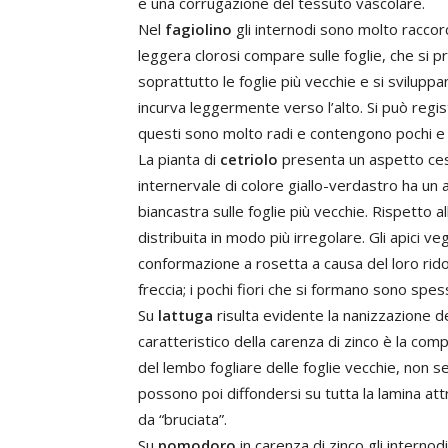
e una corrugazione del tessuto vascolare.
Nel
fagiolino
gli internodi sono molto raccor
leggera clorosi compare sulle foglie, che si 
soprattutto le foglie più vecchie e si sviluppan
incurva leggermente verso l’alto. Si può regist
questi sono molto radi e contengono pochi e p
La pianta di
cetriolo
presenta un aspetto cespu
internervale di colore giallo-verdastro ha un 
biancastra sulle foglie più vecchie. Rispetto 
distribuita in modo più irregolare. Gli apici v
conformazione a rosetta a causa del loro rido
freccia; i pochi fiori che si formano sono spess
Su
lattuga
risulta evidente la nanizzazione de
caratteristico della carenza di zinco è la co
del lembo fogliare delle foglie vecchie, non 
possono poi diffondersi su tutta la lamina at
da “bruciata”.
Su
pomodoro
in carenza di zinco gli internodi