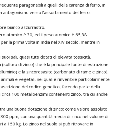
requente paragonabili a quelli della carenza di ferro, in
 un antagonismo verso l’assorbimento del ferro.
lore bianco azzurrastro.
mero atomico è 30, ed il peso atomico è 65,38.
r la prima volta in India nel XIV secolo, mentre in
oi sali, quasi tutti dotati di elevata tossicità.
a (solfuro di zinco) che è la principale fonte di estrazione
 alluminio) e la zincorosasite (carbonato di rame e zinco).
animali e vegetali, nei quali è rinvenibile particolarmente
i trascrizione del codice genetico, facendo parte della
i circa 100 metalloenzimi contenenti zinco, tra cui anche
ontra una buona dotazione di zinco: come valore assoluto
 e 300 ppm, con una quantità media di zinco nel volume di
i a 150 kg. Lo zinco nel suolo si può ritrovare in