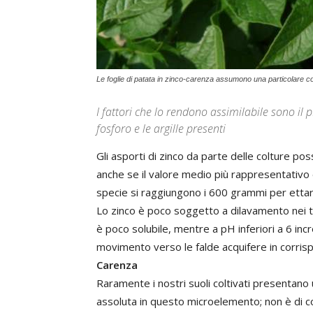
Le foglie di patata in zinco-carenza assumono una particolare c
I fattori che lo rendono assimilabile sono il p
fosforo e le argille presenti
Gli asporti di zinco da parte delle colture 
anche se il valore medio più rappresentativo
specie si raggiungono i 600 grammi per etta
Lo zinco è poco soggetto a dilavamento nei ter
è poco solubile, mentre a pH inferiori a 6 incr
movimento verso le falde acquifere in corrispo
Carenza
Raramente i nostri suoli coltivati presentano 
assoluta in questo microelemento; non è di co