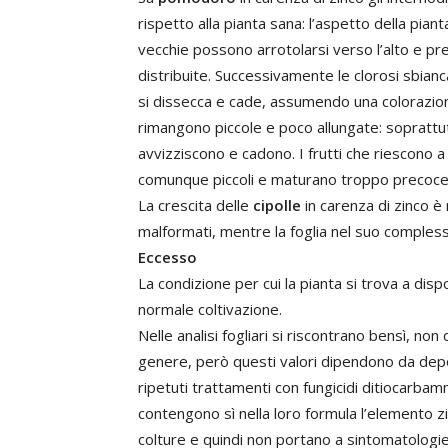
rispetto alla pianta sana: l’aspetto della piant
vecchie possono arrotolarsi verso l’alto e pr
distribuite. Successivamente le clorosi sbianc
si dissecca e cade, assumendo una colorazio
rimangono piccole e poco allungate: soprattut
avvizziscono e cadono. I frutti che riescono a
comunque piccoli e maturano troppo precoc
La crescita delle
cipolle
in carenza di zinco è m
malformati, mentre la foglia nel suo compless
Eccesso
La condizione per cui la pianta si trova a dis
normale coltivazione.
Nelle analisi fogliari si riscontrano bensì, no
genere, però questi valori dipendono da deposit
ripetuti trattamenti con fungicidi ditiocarbamm
contengono sì nella loro formula l’elemento zi
colture e quindi non portano a sintomatologie 