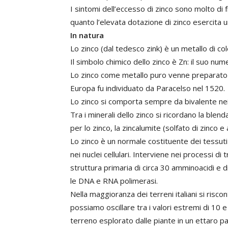
I sintomi dell’eccesso di zinco sono molto di f
quanto l’elevata dotazione di zinco esercita
In natura
Lo zinco (dal tedesco zink) è un metallo di co
Il simbolo chimico dello zinco è Zn: il suo nu
Lo zinco come metallo puro venne preparato pe
Europa fu individuato da Paracelso nel 1520.
Lo zinco si comporta sempre da bivalente nei su
Tra i minerali dello zinco si ricordano la blend
per lo zinco, la zincalumite (solfato di zinco e
Lo zinco è un normale costituente dei tessuti 
nei nuclei cellulari. Interviene nei processi d
struttura primaria di circa 30 amminoacidi e d
le DNA e RNA polimerasi.
Nella maggioranza dei terreni italiani si risc
possiamo oscillare tra i valori estremi di 10
terreno esplorato dalle piante in un ettaro par