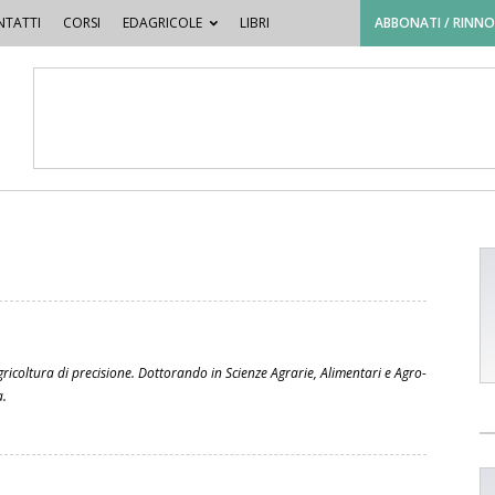
TATTI
CORSI
EDAGRICOLE
LIBRI
ABBONATI / RINN
ricoltura di precisione. Dottorando in Scienze Agrarie, Alimentari e Agro-
a.