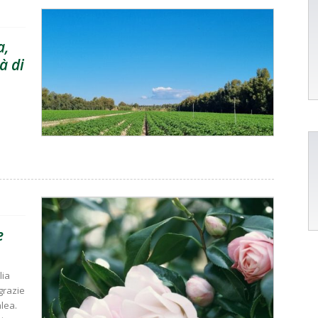
a,
à di
e
e
lia
 grazie
alea.