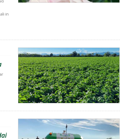
nio
li in
a
ar
dai