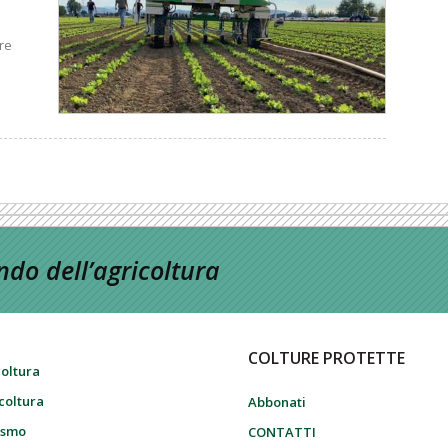
re
do dell’agricoltura
COLTURE PROTETTE
coltura
icoltura
Abbonati
ismo
CONTATTI