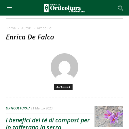
Home
Autori
Articoli di
Enrica De Falco
ARTICOLI
ORTICOLTURA
21 Marzo 2023
I benefici del tè di compost per
lo zafferano in serra