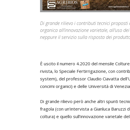
Di grande rilievo i contributi tecnici propost
organica all’innovazione varietale, all’uso d
neppure il servizio sulla risposta dei produt
È uscito il numero 4.2020 del mensile Colture
rivista, lo Speciale Fertirrigazione, con contrib
system), del professor Claudio Ciavatta dell’U
concimi organici) e delle Università di Venezia
Di grande rilievo però anche altri spunti tec
fragola (con un’intervista a Gianluca Baruzzi d
coltura) e quello sull’innovazione varietale d