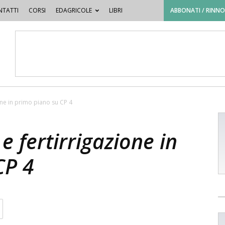
TATTI
CORSI
EDAGRICOLE
LIBRI
ABBONATI / RINN
one in primo piano su CP 4
e fertirrigazione in
CP 4