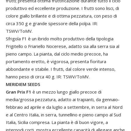
frutti; presenta ottima fruttificazione durante tutto il ciclo
produttivo ed eccellente produzione. I frutti sono lisci, di
colore giallo brillante e di ottima pezzatura, con peso di
circa 350 g e grande spessore della polpa. IR:
TSWV/ToMV.
Sfrigola F1 è un ibrido molto produttivo della tipologia
Frigitello o Friariello Nocerese, adatto sia alla serra sia al
pieno campo. La pianta, dal ciclo medio precoce, ha
portamento eretto, è vigorosa, presenta fioritura
abbondante e stabile. I frutti, dal colore verde intenso,
hanno peso di circa 40 g. IR: TSWV/ToMV.
MERIDIEM SEEDS
Gran Prix F1
è un mezzo lungo giallo precoce di
media/grossa pezzatura, adatto ai trapianti, da gennaio-
febbraio ad aprile e da luglio a settembre, in serra al Nord
e al Centro Italia, in serra, tunnellino e pieno campo al Sud
Italia, Sicilia compresa. La pianta è di buon vigore, a
internodi corti, mostra eccellente capacità di allegare anche