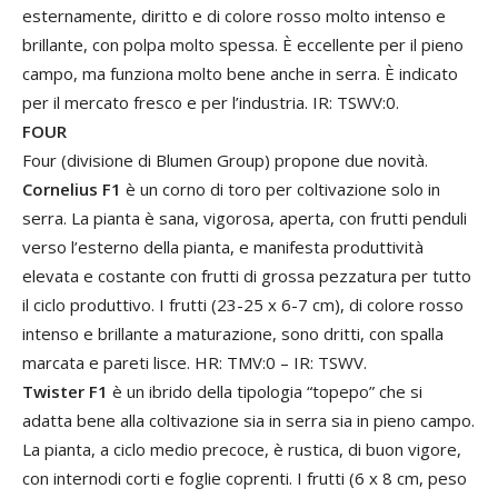
esternamente, diritto e di colore rosso molto intenso e
brillante, con polpa molto spessa. È eccellente per il pieno
campo, ma funziona molto bene anche in serra. È indicato
per il mercato fresco e per l’industria. IR: TSWV:0.
FOUR
Four (divisione di Blumen Group) propone due novità.
Cornelius F1
è un corno di toro per coltivazione solo in
serra. La pianta è sana, vigorosa, aperta, con frutti penduli
verso l’esterno della pianta, e manifesta produttività
elevata e costante con frutti di grossa pezzatura per tutto
il ciclo produttivo. I frutti (23-25 x 6-7 cm), di colore rosso
intenso e brillante a maturazione, sono dritti, con spalla
marcata e pareti lisce. HR: TMV:0 – IR: TSWV.
Twister F1
è un ibrido della tipologia “topepo” che si
adatta bene alla coltivazione sia in serra sia in pieno campo.
La pianta, a ciclo medio precoce, è rustica, di buon vigore,
con internodi corti e foglie coprenti. I frutti (6 x 8 cm, peso