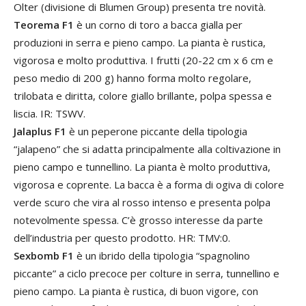
Olter (divisione di Blumen Group) presenta tre novità.
Teorema F1
è un corno di toro a bacca gialla per
produzioni in serra e pieno campo. La pianta è rustica,
vigorosa e molto produttiva. I frutti (20-22 cm x 6 cm e
peso medio di 200 g) hanno forma molto regolare,
trilobata e diritta, colore giallo brillante, polpa spessa e
liscia. IR: TSWV.
Jalaplus F1
è un peperone piccante della tipologia
“jalapeno” che si adatta principalmente alla coltivazione in
pieno campo e tunnellino. La pianta è molto produttiva,
vigorosa e coprente. La bacca è a forma di ogiva di colore
verde scuro che vira al rosso intenso e presenta polpa
notevolmente spessa. C’è grosso interesse da parte
dell’industria per questo prodotto. HR: TMV:0.
Sexbomb F1
è un ibrido della tipologia “spagnolino
piccante” a ciclo precoce per colture in serra, tunnellino e
pieno campo. La pianta è rustica, di buon vigore, con