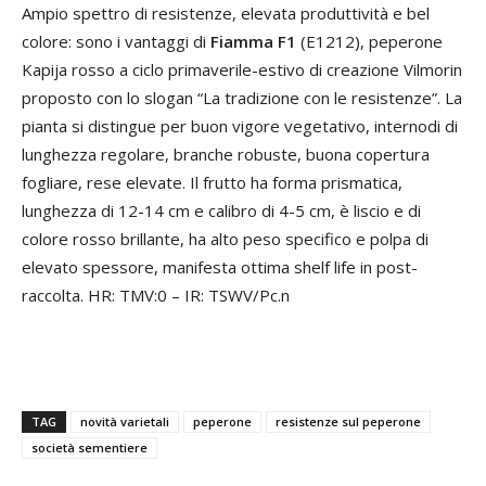
Ampio spettro di resistenze, elevata produttività e bel
colore: sono i vantaggi di
Fiamma F1
(E1212), peperone
Kapija rosso a ciclo primaverile-estivo di creazione Vilmorin
proposto con lo slogan “La tradizione con le resistenze”. La
pianta si distingue per buon vigore vegetativo, internodi di
lunghezza regolare, branche robuste, buona copertura
fogliare, rese elevate. Il frutto ha forma prismatica,
lunghezza di 12-14 cm e calibro di 4-5 cm, è liscio e di
colore rosso brillante, ha alto peso specifico e polpa di
elevato spessore, manifesta ottima shelf life in post-
raccolta. HR: TMV:0 – IR: TSWV/Pc.n
TAG
novità varietali
peperone
resistenze sul peperone
società sementiere