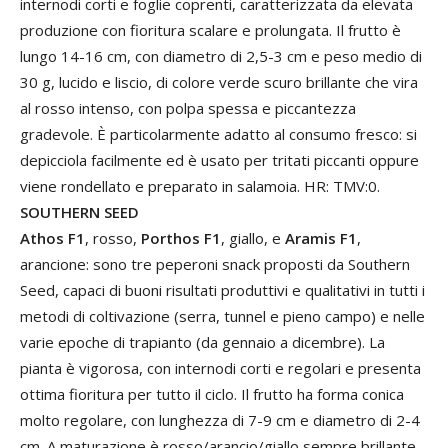
internodi corti e foglie coprenti, caratterizzata da elevata
produzione con fioritura scalare e prolungata. Il frutto è
lungo 14-16 cm, con diametro di 2,5-3 cm e peso medio di
30 g, lucido e liscio, di colore verde scuro brillante che vira
al rosso intenso, con polpa spessa e piccantezza
gradevole. È particolarmente adatto al consumo fresco: si
depicciola facilmente ed è usato per tritati piccanti oppure
viene rondellato e preparato in salamoia. HR: TMV:0.
SOUTHERN SEED
Athos F1
, rosso,
Porthos F1
, giallo, e
Aramis F1
,
arancione: sono tre peperoni snack proposti da Southern
Seed, capaci di buoni risultati produttivi e qualitativi in tutti i
metodi di coltivazione (serra, tunnel e pieno campo) e nelle
varie epoche di trapianto (da gennaio a dicembre). La
pianta è vigorosa, con internodi corti e regolari e presenta
ottima fioritura per tutto il ciclo. Il frutto ha forma conica
molto regolare, con lunghezza di 7-9 cm e diametro di 2-4
cm. A maturazione è rosso/arancio/giallo sempre brillante,