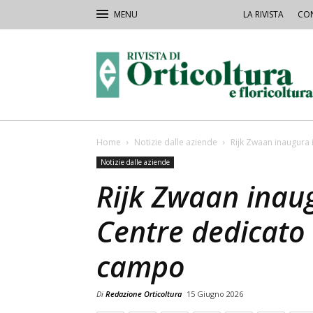
LA RIVISTA
CON
Rivista
Orticoltura
Home
Notizie dalle aziende
Rijk Zwaan inaugura i
Notizie dalle aziende
Rijk Zwaan inaug
Centre dedicato 
campo
Di
Redazione Orticoltura
15 Giugno 2026