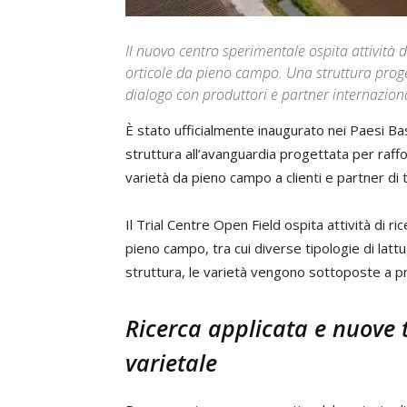
Il nuovo centro sperimentale ospita attività di
orticole da pieno campo. Una struttura proget
dialogo con produttori e partner internazion
È stato ufficialmente inaugurato nei Paesi Bas
struttura all’avanguardia progettata per raffo
varietà da pieno campo a clienti e partner di 
Il Trial Centre Open Field ospita attività di r
pieno campo, tra cui diverse tipologie di lattug
struttura, le varietà vengono sottoposte a pr
Ricerca applicata e nuove 
varietale