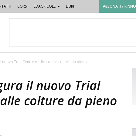
TATTI
CORSI
EDAGRICOLE
LIBRI
ABBONATI / RINN
l nuovo Trial Centre dedicato alle colture da pieno...
ura il nuovo Trial
alle colture da pieno