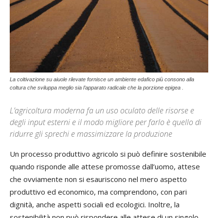
La coltivazione su aiuole rilevate fornisce un ambiente edafico più consono alla
coltura che sviluppa meglio sia l’apparato radicale che la porzione epigea .
L’agricoltura moderna fa un uso oculato delle risorse e
degli input esterni e il modo migliore per farlo è quello di
ridurre gli sprechi e massimizzare la produzione
Un processo produttivo agricolo si può definire sostenibile
quando risponde alle attese promosse dall’uomo, attese
che ovviamente non si esauriscono nel mero aspetto
produttivo ed economico, ma comprendono, con pari
dignità, anche aspetti sociali ed ecologici. Inoltre, la
sostenibilità non può rispondere alle attese di un singolo