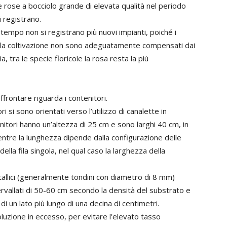
rre rose a bocciolo grande di elevata qualità nel periodo
i registrano.
tempo non si registrano più nuovi impianti, poiché i
ella coltivazione non sono adeguatamente compensati dai
a, tra le specie floricole la rosa resta la più
affrontare riguarda i contenitori.
ri si sono orientati verso l’utilizzo di canalette in
enitori hanno un’altezza di 25 cm e sono larghi 40 cm, in
ntre la lunghezza dipende dalla configurazione delle
lla fila singola, nel qual caso la larghezza della
llici (generalmente tondini con diametro di 8 mm)
ervallati di 50-60 cm secondo la densità del substrato e
i un lato più lungo di una decina di centimetri.
oluzione in eccesso, per evitare l’elevato tasso