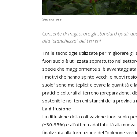
Serra di rose
Consente di migliorare gli standard quali-quan
alla “stanchezza” dei terreni
Tra le tecnologie utilizzate per migliorare gli
fuori suolo è utilizzata soprattutto nel settor
specie che maggiormente si è avvantaggiata 
I motivi che hanno spinto vecchi e nuovi rosico
suolo” sono molteplici: elevare la quantità e la 
pratiche colturali al terreno (preparazione, di
sostenibile nei terreni stanchi della provincia
La diffusione
La diffusione della coltivazione fuori suolo p
(+30-35%) e all’ottima adattabilità alla nuov
finalizzata alla formazione del “polmone verde