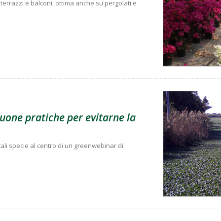
terrazzi e balconi, ottima anche su pergolati e
buone pratiche per evitarne la
 tali specie al centro di un greenwebinar di