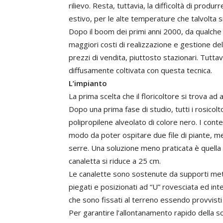
rilievo. Resta, tuttavia, la difficoltà di produ
estivo, per le alte temperature che talvolta s
Dopo il boom dei primi anni 2000, da qualche 
maggiori costi di realizzazione e gestione d
prezzi di vendita, piuttosto stazionari. Tuttavi
diffusamente coltivata con questa tecnica.
L’impianto
La prima scelta che il floricoltore si trova ad 
Dopo una prima fase di studio, tutti i rosicolto
polipropilene alveolato di colore nero. I cont
modo da poter ospitare due file di piante, me
serre. Una soluzione meno praticata è quella de
canaletta si riduce a 25 cm.
Le canalette sono sostenute da supporti meta
piegati e posizionati ad “U” rovesciata ed int
che sono fissati al terreno essendo provvisti d
Per garantire l’allontanamento rapido della s