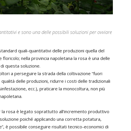
titativi e sono una delle possibili soluzioni per ovviare
 standard quali-quantitativi delle produzioni quella del
e floricolo; nella provincia napoletana la rosa è una delle
di questa soluzione.
ltori a perseguire la strada della coltivazione “fuori
qualità delle produzioni, ridurre i costi delle tradizionali
sinfestazione, ecc.), praticare la monocoltura, non più
 napoletana.
er la rosa è legato soprattutto all’incremento produttivo
a soluzione poiché applicando una corretta potatura,
”, è possibile conseguire risultati tecnico-economici di